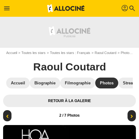
profil
menu
search
Accueil
Toutes les stars
Toutes les stars : Français
Raoul Coutard
Photos de Raoul Coutard
Raoul Coutard
Accueil
Biographie
Filmographie
Photos
Streami
RETOUR À LA GALERIE
2
/ 7 Photos