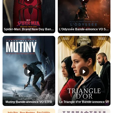
Spider-Man: Brand New Day Bande-annonce VO STFR
L'Odyssée Bande-annonce VO STFR
Mutiny Bande-annonce VO STFR
Le Triangle d'or Bande-annonce VF