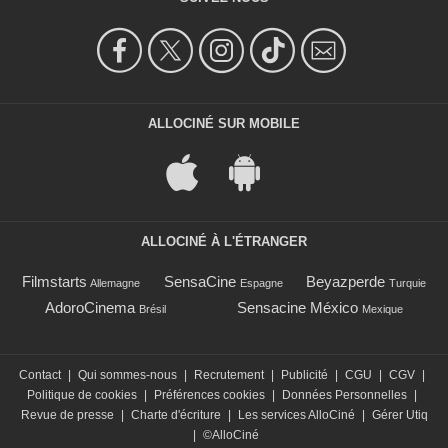
ALLOCINÉ SUR MOBILE
ALLOCINÉ À L'ÉTRANGER
Filmstarts
SensaCine
Beyazperde
Allemagne
Espagne
Turquie
AdoroCinema
Sensacine México
Brésil
Mexique
Contact
|
Qui sommes-nous
|
Recrutement
|
Publicité
|
CGU
|
CGV
|
Politique de cookies
|
Préférences cookies
|
Données Personnelles
|
Revue de presse
|
Charte d'écriture
|
Les services AlloCiné
|
Gérer Utiq
|
©AlloCiné