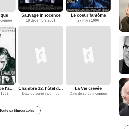
ique
Sauvage innocence
Le coeur fantôme
inconnue
19 décembre 2001
27 mars 1996
La Naissance de l'amour
Chambre 12, hôtel de Suède
La Vie crevée
 1993
Date de sortie inconnue
Date de sortie inconnue
Toute sa filmographie