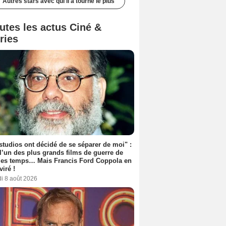
Autres stars avec qui il a tourné le plus
utes les actus Ciné &
ries
studios ont décidé de se séparer de moi" :
 l’un des plus grands films de guerre de
les temps… Mais Francis Ford Coppola en
viré !
i 8 août 2026