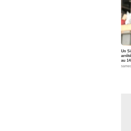
Un Si
arrêt
au 14
samed