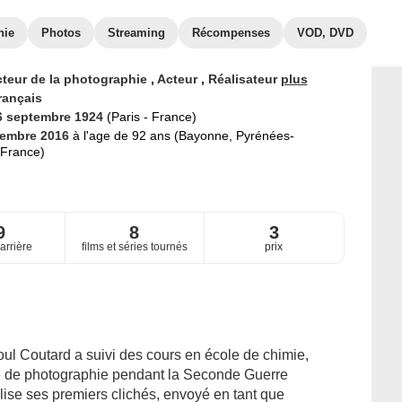
hie
Photos
Streaming
Récompenses
VOD, DVD
cteur de la photographie
,
Acteur
,
Réalisateur
plus
rançais
6 septembre 1924
(Paris - France)
vembre 2016
à l'age de 92 ans (Bayonne, Pyrénées-
 France)
9
8
3
arrière
films et séries tournés
prix
ul Coutard a suivi des cours en école de chimie,
ire de photographie pendant la Seconde Guerre
alise ses premiers clichés, envoyé en tant que