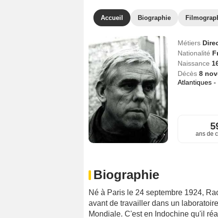
Accueil
Biographie
Filmograp
Métiers
Dire
Nationalité
F
Naissance
1
Décès
8 no
Atlantiques -
5
ans de c
Biographie
Né à Paris le 24 septembre 1924, Rao
avant de travailler dans un laborato
Mondiale. C'est en Indochine qu'il ré