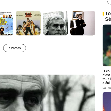
To
Sé
7 Photos
"Les 
c’est
tous 
a été 
samed