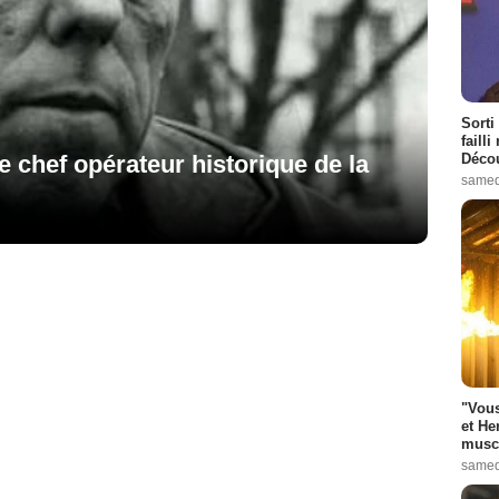
Sorti
failli
Décou
e chef opérateur historique de la
samed
"Vous
et He
muscl
samed