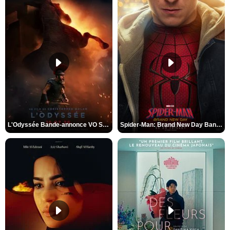
L'Odyssée Bande-annonce VO STFR
Spider-Man: Brand New Day Bande-annonce VO STFR