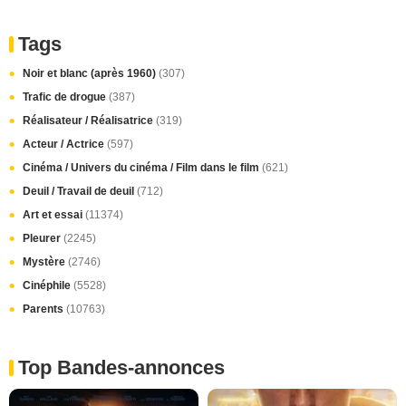
Tags
Noir et blanc (après 1960)
(307)
Trafic de drogue
(387)
Réalisateur / Réalisatrice
(319)
Acteur / Actrice
(597)
Cinéma / Univers du cinéma / Film dans le film
(621)
Deuil / Travail de deuil
(712)
Art et essai
(11374)
Pleurer
(2245)
Mystère
(2746)
Cinéphile
(5528)
Parents
(10763)
Top Bandes-annonces