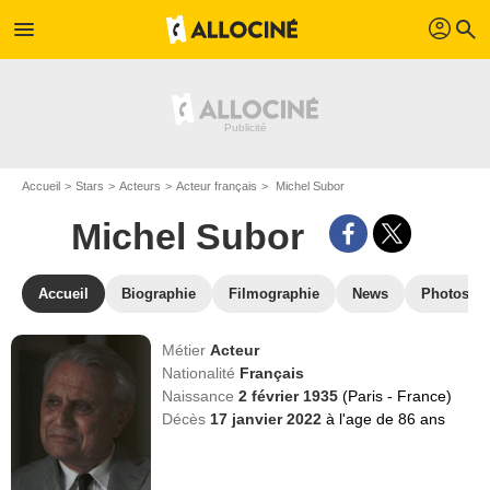
profil
menu
search
Accueil
Stars
Acteurs
Acteur français
Michel Subor
Michel Subor
Accueil
Biographie
Filmographie
News
Photos
Métier
Acteur
Nationalité
Français
Naissance
2 février 1935
(Paris - France)
Décès
17 janvier 2022
à l'age de 86 ans