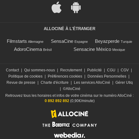
ALLOCINÉ À L'ÉTRANGER
Filmstarts
SensaCine
Beyazperde
Allemagne
Espagne
Turquie
AdoroCinema
Sensacine México
Brésil
Mexique
Contact
|
Qui sommes-nous
|
Recrutement
|
Publicité
|
CGU
|
CGV
|
Politique de cookies
|
Préférences cookies
|
Données Personnelles
|
Revue de presse
|
Charte d'écriture
|
Les services AlloCiné
|
Gérer Utiq
|
©AlloCiné
Retrouvez tous les horaires et infos de votre cinéma sur le numéro AlloCiné :
0 892 892 892
(0,90€/minute)