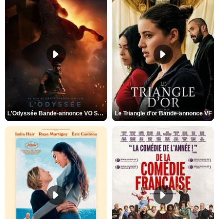
L'Odyssée Bande-annonce VO STFR
Le Triangle d'or Bande-annonce VF