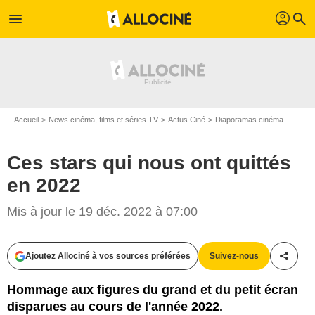
profil
menu
search
Accueil
News cinéma, films et séries TV
Actus Ciné
Diaporamas cinéma
Ces st
Ces stars qui nous ont quittés
en 2022
Mis à jour le 19 déc. 2022 à 07:00
Ajoutez Allociné à vos sources préférées
Suivez-nous
Partag
Hommage aux figures du grand et du petit écran
disparues au cours de l'année 2022.