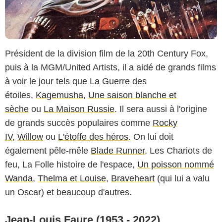
Président de la division film de la 20th Century Fox,
puis à la MGM/United Artists, il a aidé de grands films
à voir le jour tels que La Guerre des
étoiles,
Kagemusha
,
Une saison blanche et
sèche
ou
La Maison Russie
. Il sera aussi à l'origine
Malcolm France / Capture d'écran / Fox Broadcasting Company
de grands succès populaires comme
Rocky
IV
,
Willow
ou
L'étoffe des héros
. On lui doit
également pêle-mêle
Blade Runner
, Les Chariots de
feu, La Folle histoire de l'espace,
Un poisson nommé
Wanda
,
Thelma et Louise
,
Braveheart
(qui lui a valu
un Oscar) et beaucoup d'autres.
Jean-Louis Faure (1953 - 2022)