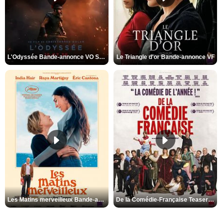
L'Odyssée Bande-annonce VO STFR
Le Triangle d'or Bande-annonce VF
Les Matins merveilleux Bande-annonce VF
De la Comédie-Française Teaser VF