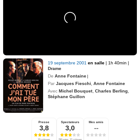
19 septembre 2001
en salle
|
1h 40min
|
Drame
De
Anne Fontaine
|
Par
Jacques Fieschi
,
Anne Fontaine
Avec
Michel Bouquet
,
Charles Berling
,
Stéphane Guillon
Presse
Spectateurs
Mes amis
3,8
3,0
--
20 critiques
290 notes, 37 critiques