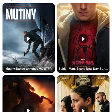
Mutiny Bande-annonce VO STFR
Spider-Man: Brand New Day Bande-annonce VO STFR