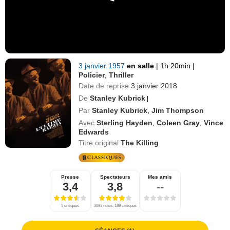
3 janvier 1957
en salle
|
1h 20min
|
Policier
,
Thriller
Date de reprise
3 janvier 2018
De
Stanley Kubrick
|
Par
Stanley Kubrick
,
Jim Thompson
Avec
Sterling Hayden
,
Coleen Gray
,
Vince
Edwards
Titre original
The Killing
Presse
Spectateurs
Mes amis
3,4
3,8
--
5 critiques
3093 notes, 189 critiques