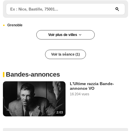
Grenoble
Voir plus de villes
Paris
Paris 5e arrondissement
Voir la séance (1)
Bandes-annonces
L'Ultime razzia Bande-
annonce VO
16 204 vues
2:03