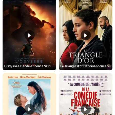
L'Odyssée Bande-annonce VO STFR
Le Triangle d'or Bande-annonce VF