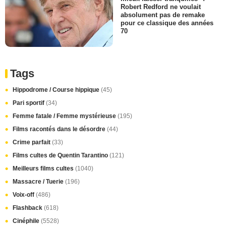
Robert Redford ne voulait
absolument pas de remake
pour ce classique des années
70
Tags
Hippodrome / Course hippique
(45)
Pari sportif
(34)
Femme fatale / Femme mystérieuse
(195)
Films racontés dans le désordre
(44)
Crime parfait
(33)
Films cultes de Quentin Tarantino
(121)
Meilleurs films cultes
(1040)
Massacre / Tuerie
(196)
Voix-off
(486)
Flashback
(618)
Cinéphile
(5528)