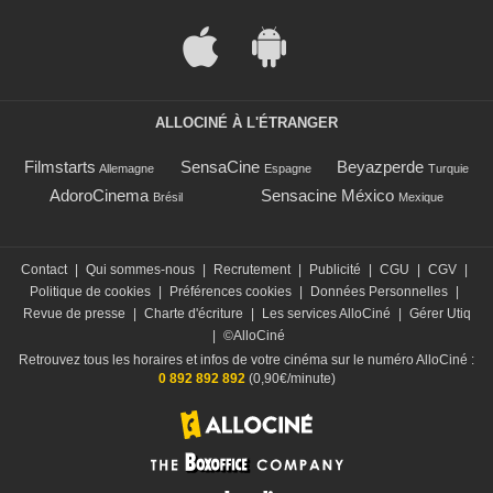
ALLOCINÉ À L'ÉTRANGER
Filmstarts
SensaCine
Beyazperde
Allemagne
Espagne
Turquie
AdoroCinema
Sensacine México
Brésil
Mexique
Contact
|
Qui sommes-nous
|
Recrutement
|
Publicité
|
CGU
|
CGV
|
Politique de cookies
|
Préférences cookies
|
Données Personnelles
|
Revue de presse
|
Charte d'écriture
|
Les services AlloCiné
|
Gérer Utiq
|
©AlloCiné
Retrouvez tous les horaires et infos de votre cinéma sur le numéro AlloCiné :
0 892 892 892
(0,90€/minute)