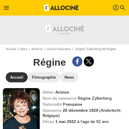
profil
menu
search
Accueil
Stars
Actrices
Actrice française
Régine Zylberberg dit Régine
Régine
Accueil
Filmographie
News
Métier
Actrice
Nom de naissance
Régine Zylberberg
Nationalité
Française
Naissance
26 décembre 1929
(Anderlecht,
Belgique)
Décès
1 mai 2022
à l'age de 92 ans