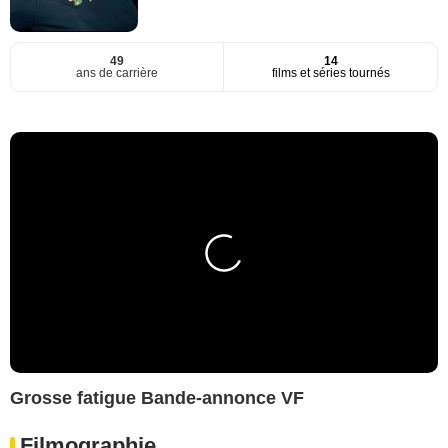
49
14
ans de carrière
films et séries tournés
Grosse fatigue Bande-annonce VF
Filmographie