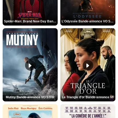
Spider-Man: Brand New Day Bande-annonce VO STFR
L'Odyssée Bande-annonce VO STFR
Mutiny Bande-annonce VO STFR
Le Triangle d'or Bande-annonce VF