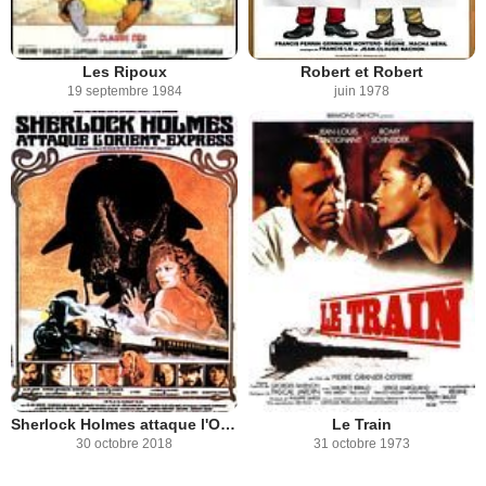
Les Ripoux
Robert et Robert
19 septembre 1984
juin 1978
Sherlock Holmes attaque l'Orient Express
Le Train
30 octobre 2018
31 octobre 1973