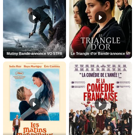
Mutiny Bande-annonce VO STFR
Le Triangle d'or Bande-annonce VF