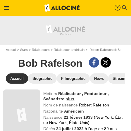
profil
menu
search
Accueil
Stars
Réalisateurs
Réalisateur américain
Robert Rafelson dit Bob Rafelson
Bob Rafelson
Accueil
Biographie
Filmographie
News
Streamin
Métiers
Réalisateur
,
Producteur
,
Scénariste
plus
Nom de naissance
Robert Rafelson
Nationalité
Américain
Naissance
21 février 1933
(New York, État
de New York, États-Unis)
Décès
24 juillet 2022
à l'age de 89 ans