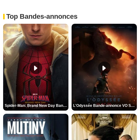
Top Bandes-annonces
Spider-Man: Brand New Day Bande-annonce VO STFR
L'Odyssée Bande-annonce VO STFR