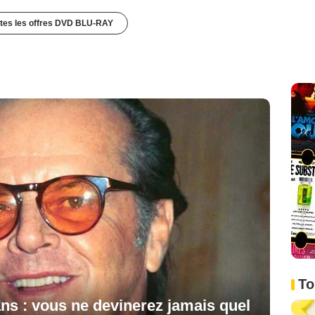
utes les offres DVD BLU-RAY
To
ns : vous ne devinerez jamais quel