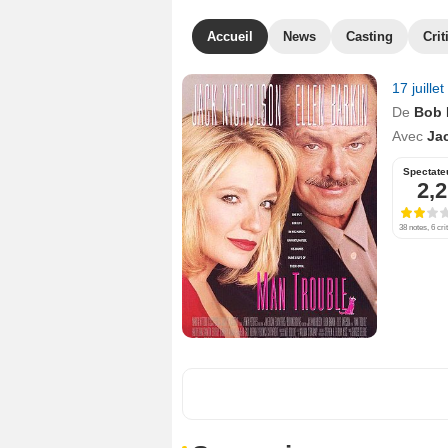
Accueil
News
Casting
Crit
17 juille
De
Bob 
Avec
Ja
Spectate
2,2
38 notes, 6 cri