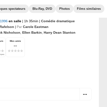
iques spectateurs
Blu-Ray, DVD
Photos
Films similaires
t 1996
en salle
|
1h 35min
|
Comédie dramatique
Rafelson
Par
Carole Eastman
|
ck Nicholson
,
Ellen Barkin
,
Harry Dean Stanton
urs
Mes amis
--
tiques