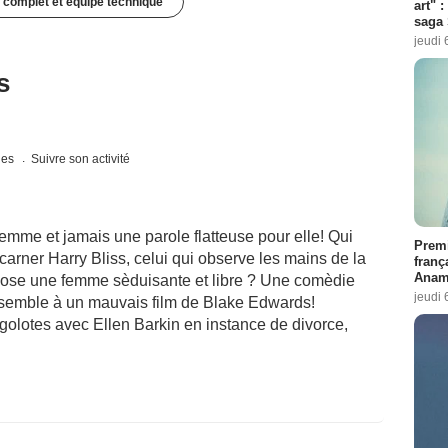
 complet et équipe technique
art" :
saga 
jeudi 
s
ques
Suivre son activité
emme et jamais une parole flatteuse pour elle! Qui
Premi
carner Harry Bliss, celui qui observe les mains de la
franç
Anama
expose une femme sèduisante et libre ? Une comèdie
jeudi 
ssemble à un mauvais film de Blake Edwards!
golotes avec Ellen Barkin en instance de divorce,