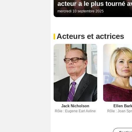
acteur a le plus tourné 
mercredi 10 septembre 2025
Acteurs et actrices
Jack Nicholson
Ellen Bar
Rôle : Eugene Earl Axline
Rôle : Joan Sp