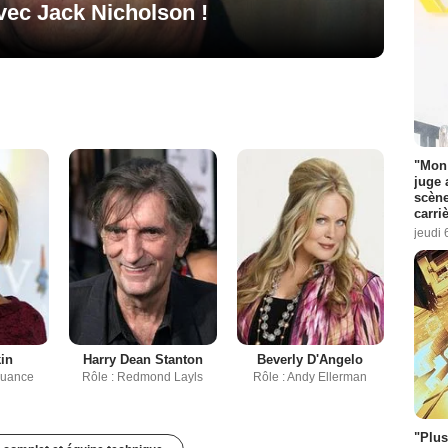
avec Jack Nicholson !
"Mon 
juge 
scène
carri
jeudi 
kin
Harry Dean Stanton
Beverly D'Angelo
ruance
Rôle : Redmond Layls
Rôle : Andy Ellerman
"Plus