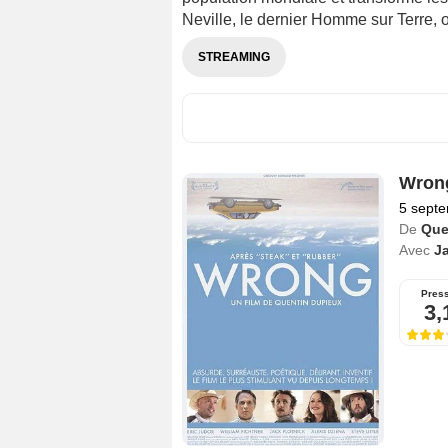
Neville, le dernier Homme sur Terre, 
STREAMING
Wron
5 sept
De
Que
Avec
Ja
Pres
3,