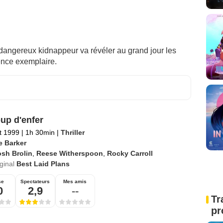
n dangereux kidnappeur va révéler au grand jour les
rence exemplaire.
up d'enfer
et 1999
|
1h 30min
|
Thriller
e Barker
sh Brolin
,
Reese Witherspoon
,
Rocky Carroll
iginal
Best Laid Plans
se
Spectateurs
Mes amis
0
2,9
--
Tr
pr