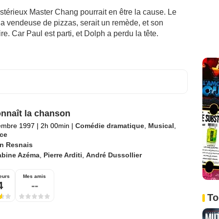
stérieux Master Chang pourrait en être la cause. Le
la vendeuse de pizzas, serait un remède, et son
re. Car Paul est parti, et Dolph a perdu la tête.
nnaît la chanson
embre 1997
|
2h 00min
|
Comédie dramatique
,
Musical
,
ce
in Resnais
abine Azéma
,
Pierre Arditi
,
André Dussollier
eurs
Mes amis
4
--
To