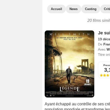
Accueil
News
Casting
Crit
20 films simi
Je su
19 déc
De
Fra
Avec
Wi
Titre or
Pres
3,
Ayant échappé au contrôle de ses créa
population mondiale et transforme les