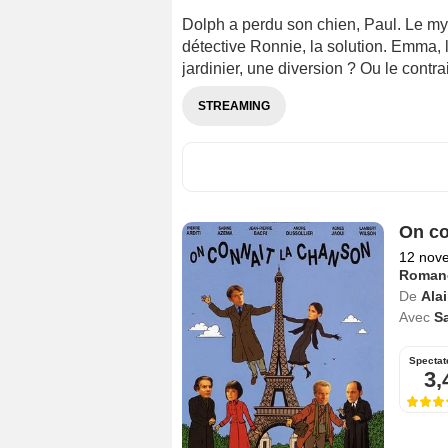
Dolph a perdu son chien, Paul. Le my
détective Ronnie, la solution. Emma, 
jardinier, une diversion ? Ou le contrai
STREAMING
On co
12 nov
Roman
De
Ala
Avec
S
Spectat
3,