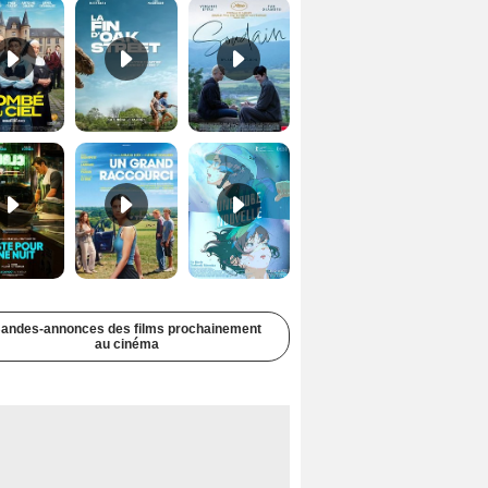
Juste pour une nuit Bande-annonce VO STFR
Un grand raccourci Bande-annonce VF
Une aube nouvelle Bande-annonce VO STFR
andes-annonces des films prochainement
au cinéma