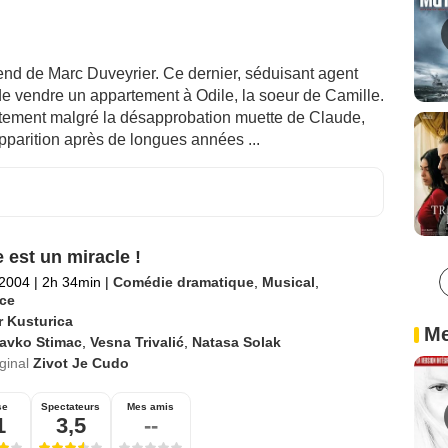
end de Marc Duveyrier. Ce dernier, séduisant agent
de vendre un appartement à Odile, la soeur de Camille.
rtement malgré la désapprobation muette de Claude,
apparition après de longues années ...
e est un miracle !
 2004
|
2h 34min
|
Comédie dramatique
,
Musical
,
ce
r Kusturica
Me
lavko Stimac
,
Vesna Trivalić
,
Natasa Solak
iginal
Zivot Je Cudo
se
Spectateurs
Mes amis
1
3,5
--