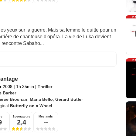
 les yeux sur la guerre. Mais sa femme le quitte pour un
rrière de chanteuse d'opéra. La vie de Luka devient
l rencontre Sabaho...
antage
er 2008
|
1h 35min
|
Thriller
e Barker
ierce Brosnan
,
Maria Bello
,
Gerard Butler
iginal
Butterfly on a Wheel
se
Spectateurs
Mes amis
9
2,4
--