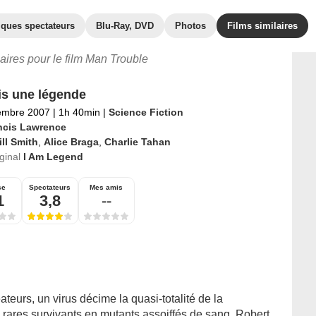
iques spectateurs
Blu-Ray, DVD
Photos
Films similaires
laires pour le film Man Trouble
is une légende
embre 2007
|
1h 40min
|
Science Fiction
ncis Lawrence
ll Smith
,
Alice Braga
,
Charlie Tahan
iginal
I Am Legend
se
Spectateurs
Mes amis
1
3,8
--
teurs, un virus décime la quasi-totalité de la
 rares survivants en mutants assoiffés de sang. Robert