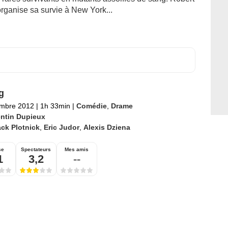
organise sa survie à New York...
g
embre 2012
|
1h 33min
|
Comédie
,
Drame
ntin Dupieux
ck Plotnick
,
Eric Judor
,
Alexis Dziena
se
Spectateurs
Mes amis
1
3,2
--