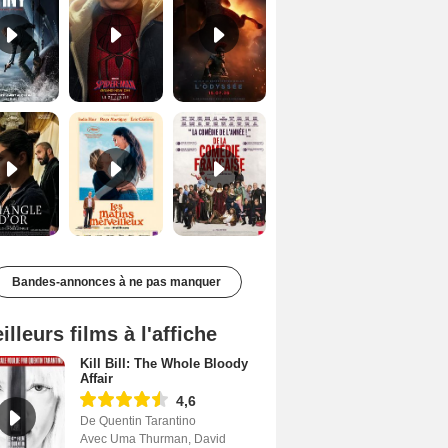
Le Triangle d'or Bande-annonce VF
Les Matins merveilleux Bande-annonce VF
De la Comédie-Française Teaser VF
Bandes-annonces à ne pas manquer
illeurs films à l'affiche
Kill Bill: The Whole Bloody
Affair
4,6
De Quentin Tarantino
Avec Uma Thurman, David