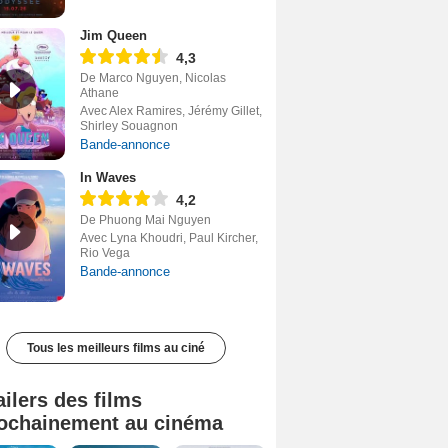
Jim Queen
4,3
De Marco Nguyen, Nicolas
Athane
Avec Alex Ramires, Jérémy Gillet,
Shirley Souagnon
Bande-annonce
In Waves
4,2
De Phuong Mai Nguyen
Avec Lyna Khoudri, Paul Kircher,
Rio Vega
Bande-annonce
Tous les meilleurs films au ciné
ailers des films
ochainement au cinéma
Tombé du ciel Bande-annonce VF
La fin d’Oak Street Bande-annonce VO STFR
Soudain Bande-annonce VF STFR