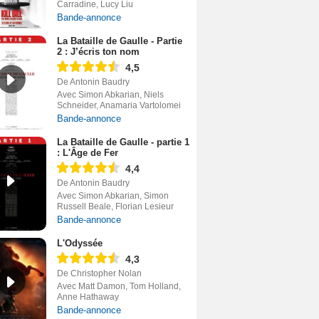
Carradine, Lucy Liu
Bande-annonce
La Bataille de Gaulle - Partie
2 : J’écris ton nom
4,5
De Antonin Baudry
Avec Simon Abkarian, Niels
Schneider, Anamaria Vartolomei
Bande-annonce
La Bataille de Gaulle - partie 1
: L'Âge de Fer
4,4
De Antonin Baudry
Avec Simon Abkarian, Simon
Russell Beale, Florian Lesieur
Bande-annonce
L'Odyssée
4,3
De Christopher Nolan
Avec Matt Damon, Tom Holland,
Anne Hathaway
Bande-annonce