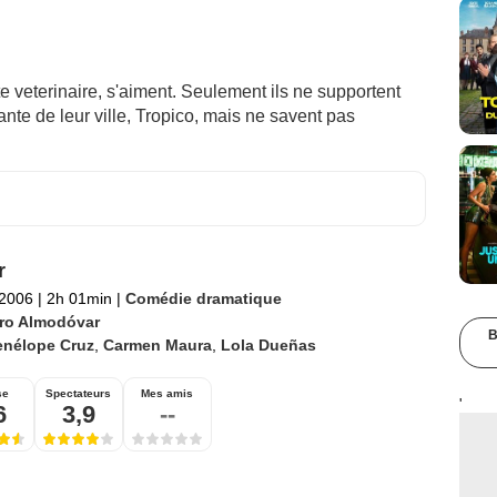
te veterinaire, s'aiment. Seulement ils ne supportent
nte de leur ville, Tropico, mais ne savent pas
r
 2006
|
2h 01min
|
Comédie dramatique
ro Almodóvar
B
enélope Cruz
,
Carmen Maura
,
Lola Dueñas
se
Spectateurs
Mes amis
'
6
3,9
--