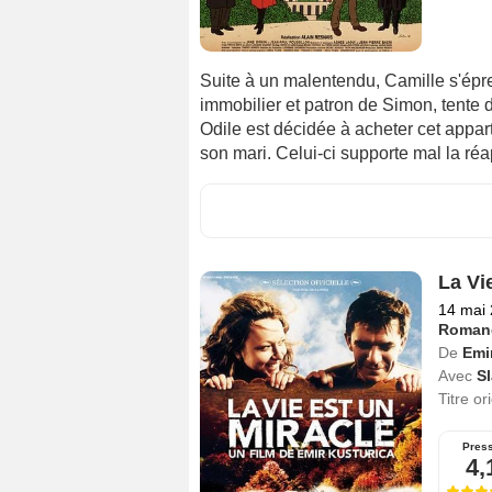
Suite à un malentendu, Camille s'épr
immobilier et patron de Simon, tente 
Odile est décidée à acheter cet appa
son mari. Celui-ci supporte mal la ré
La Vi
14 mai
Roman
De
Emi
Avec
S
Titre or
Pres
4,