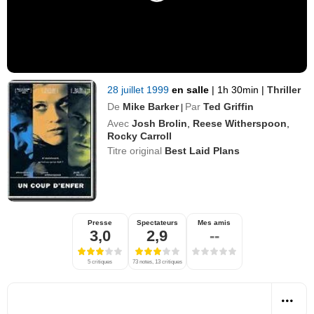
28 juillet 1999
en salle
|
1h 30min
|
Thriller
De
Mike Barker
Par
Ted Griffin
|
Avec
Josh Brolin
,
Reese Witherspoon
,
Rocky Carroll
Titre original
Best Laid Plans
Presse
Spectateurs
Mes amis
3,0
2,9
--
5 critiques
73 notes, 13 critiques