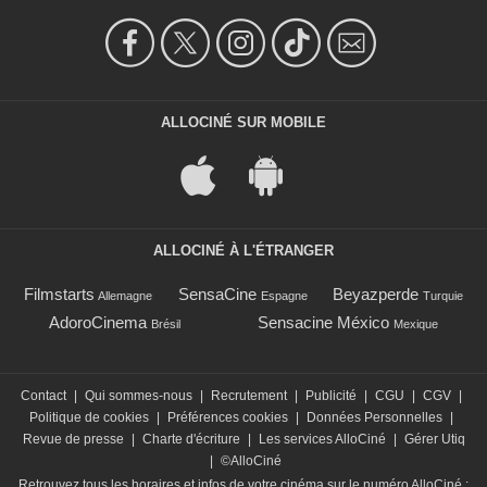
ALLOCINÉ SUR MOBILE
ALLOCINÉ À L'ÉTRANGER
Filmstarts
SensaCine
Beyazperde
Allemagne
Espagne
Turquie
AdoroCinema
Sensacine México
Brésil
Mexique
Contact
|
Qui sommes-nous
|
Recrutement
|
Publicité
|
CGU
|
CGV
|
Politique de cookies
|
Préférences cookies
|
Données Personnelles
|
Revue de presse
|
Charte d'écriture
|
Les services AlloCiné
|
Gérer Utiq
|
©AlloCiné
Retrouvez tous les horaires et infos de votre cinéma sur le numéro AlloCiné :