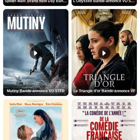
Spider-Man: Brand New Day Bande-annonce VO STFR
L'Odyssée Bande-annonce VO STFR
Mutiny Bande-annonce VO STFR
Le Triangle d'or Bande-annonce VF