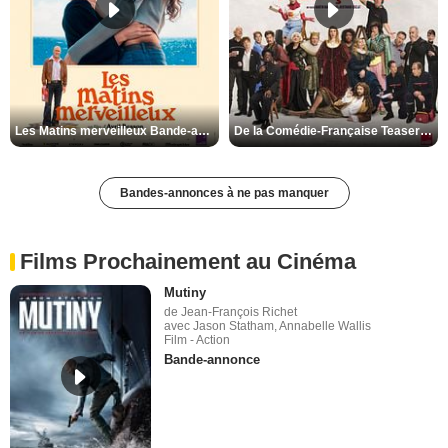
Les Matins merveilleux Bande-annonce VF
De la Comédie-Française Teaser VF
Bandes-annonces à ne pas manquer
Films Prochainement au Cinéma
Mutiny
de Jean-François Richet
avec Jason Statham, Annabelle Wallis
Film - Action
Bande-annonce