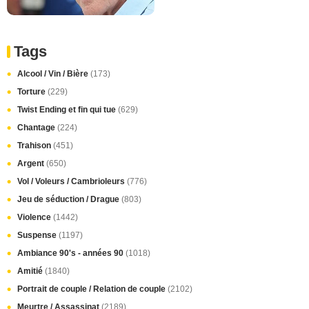
Tags
Alcool / Vin / Bière
(173)
Torture
(229)
Twist Ending et fin qui tue
(629)
Chantage
(224)
Trahison
(451)
Argent
(650)
Vol / Voleurs / Cambrioleurs
(776)
Jeu de séduction / Drague
(803)
Violence
(1442)
Suspense
(1197)
Ambiance 90's - années 90
(1018)
Amitié
(1840)
Portrait de couple / Relation de couple
(2102)
Meurtre / Assassinat
(2189)