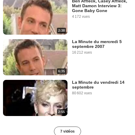
Ben Affleck, Casey Affleck,
Matt Damon Interview 3:
Gone Baby Gone
4 172 vues
2:38
La Minute du mercredi 5
septembre 2007
16 212 vues
6:35
La Minute du vendredi 14
septembre
80 602 vues
2:55
7 vidéos