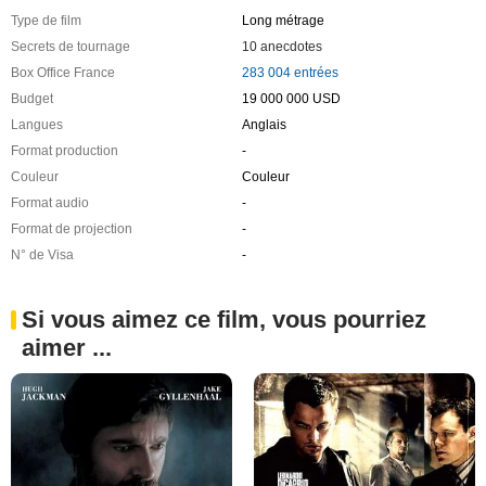
Type de film
Long métrage
Secrets de tournage
10 anecdotes
Box Office France
283 004 entrées
Budget
19 000 000 USD
Langues
Anglais
Format production
-
Couleur
Couleur
Format audio
-
Format de projection
-
N° de Visa
-
Si vous aimez ce film, vous pourriez
aimer ...