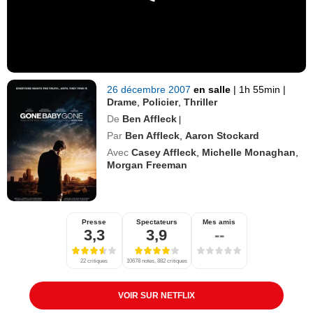
26 décembre 2007
en salle
|
1h 55min
|
Drame
,
Policier
,
Thriller
De
Ben Affleck
|
Par
Ben Affleck
,
Aaron Stockard
Avec
Casey Affleck
,
Michelle Monaghan
,
Morgan Freeman
Presse
Spectateurs
Mes amis
3,3
3,9
--
22 critiques
10678 notes, 882 critiques
VOIR SUR NETFLIX