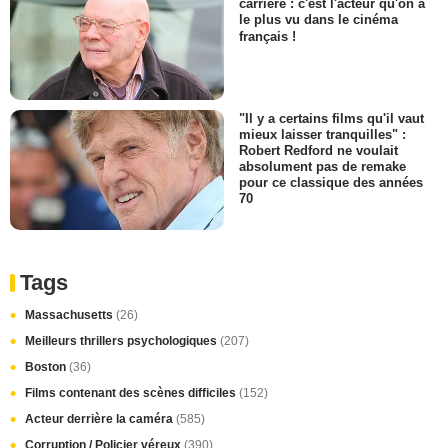
carrière : c'est l'acteur qu'on a
le plus vu dans le cinéma
français !
"Il y a certains films qu'il vaut
mieux laisser tranquilles" :
Robert Redford ne voulait
absolument pas de remake
pour ce classique des années
70
Tags
Massachusetts
(26)
Meilleurs thrillers psychologiques
(207)
Boston
(36)
Films contenant des scènes difficiles
(152)
Acteur derrière la caméra
(585)
Corruption / Policier véreux
(390)