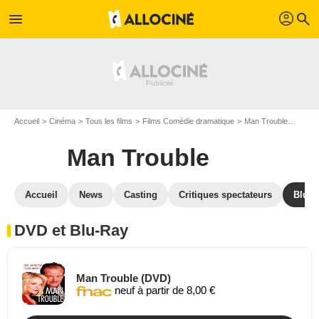
profil
menu
search
Accueil
Cinéma
Tous les films
Films Comédie dramatique
Man Trouble
Man T
Man Trouble
Accueil
News
Casting
Critiques spectateurs
Blu-R
DVD et Blu-Ray
Man Trouble (DVD)
neuf à partir de 8,00 €