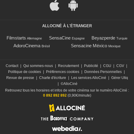
ALLOCINÉ À L'ÉTRANGER
Filmstarts
SensaCine
Beyazperde
Allemagne
Espagne
Turquie
AdoroCinema
Sensacine México
Brésil
Mexique
Contact
|
Qui sommes-nous
|
Recrutement
|
Publicité
|
CGU
|
CGV
|
Politique de cookies
|
Préférences cookies
|
Données Personnelles
|
Revue de presse
|
Charte d'écriture
|
Les services AlloCiné
|
Gérer Utiq
|
©AlloCiné
Retrouvez tous les horaires et infos de votre cinéma sur le numéro AlloCiné :
0 892 892 892
(0,90€/minute)