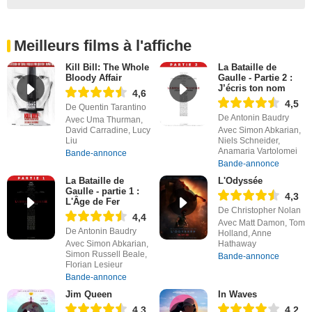
Meilleurs films à l'affiche
Kill Bill: The Whole
La Bataille de
Bloody Affair
Gaulle - Partie 2 :
J’écris ton nom
4,6
4,5
De Quentin Tarantino
De Antonin Baudry
Avec Uma Thurman,
David Carradine, Lucy
Avec Simon Abkarian,
Liu
Niels Schneider,
Anamaria Vartolomei
Bande-annonce
Bande-annonce
La Bataille de
L'Odyssée
Gaulle - partie 1 :
4,3
L'Âge de Fer
De Christopher Nolan
4,4
Avec Matt Damon, Tom
De Antonin Baudry
Holland, Anne
Avec Simon Abkarian,
Hathaway
Simon Russell Beale,
Bande-annonce
Florian Lesieur
Bande-annonce
Jim Queen
In Waves
4,3
4,2