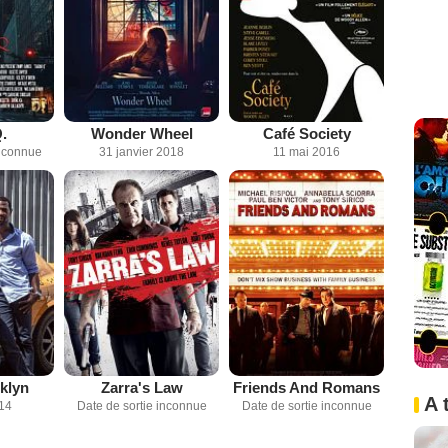
.
Wonder Wheel
Café Society
inconnue
31 janvier 2018
11 mai 2016
oklyn
Zarra's Law
Friends And Romans
A 
014
Date de sortie inconnue
Date de sortie inconnue