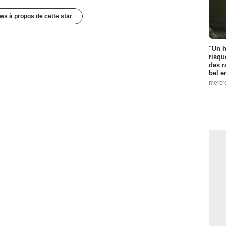
ws à propos de cette star
"Un h
risqu
des r
bel 
mercr