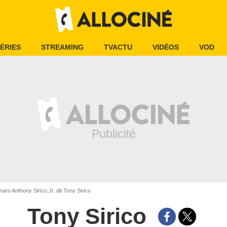
ÉRIES
STREAMING
TVACTU
VIDÉOS
VOD
aro Anthony Sirico Jr. dit Tony Sirico
Tony Sirico