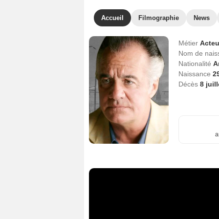
Accueil
Filmographie
News
Métier
Acteu
Nom de nai
Nationalité
A
Naissance
29
Décès
8 juil
a