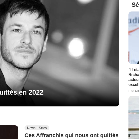
Sé
"Il é
Richa
acteu
excel
uittés en 2022
mercr
News - Stars
Ces Affranchis qui nous ont quittés