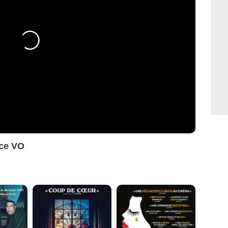
ce VO