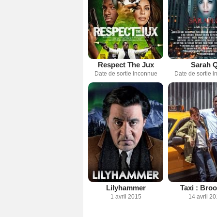
Respect The Jux
Sarah Q
Date de sortie inconnue
Date de sortie 
Lilyhammer
Taxi : Bro
1 avril 2015
14 avril 2