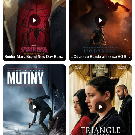
Spider-Man: Brand New Day Bande-annonce VO STFR
L'Odyssée Bande-annonce VO STFR