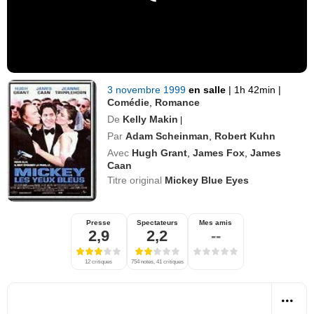
3 novembre 1999
en salle
|
1h 42min
|
Comédie
,
Romance
De
Kelly Makin
|
Par
Adam Scheinman
,
Robert Kuhn
Avec
Hugh Grant
,
James Fox
,
James
Caan
Titre original
Mickey Blue Eyes
Presse
Spectateurs
Mes amis
2,9
2,2
--
12 critiques
754 notes, 41 critiques