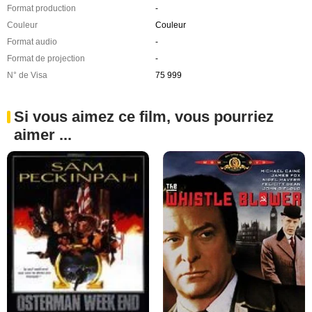
Format production
-
Couleur
Couleur
Format audio
-
Format de projection
-
N° de Visa
75 999
Si vous aimez ce film, vous pourriez
aimer ...