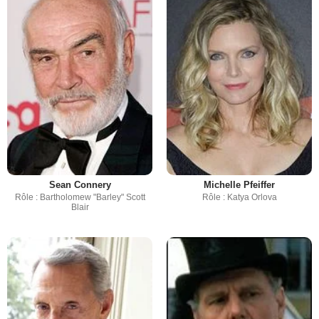
Sean Connery
Michelle Pfeiffer
Rôle : Bartholomew "Barley" Scott
Rôle : Katya Orlova
Blair