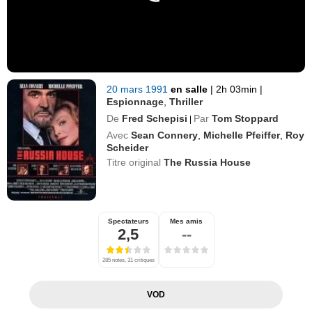
20 mars 1991
en salle
|
2h 03min
|
Espionnage
,
Thriller
De
Fred Schepisi
Par
Tom Stoppard
|
Avec
Sean Connery
,
Michelle Pfeiffer
,
Roy
Scheider
Titre original
The Russia House
Spectateurs
Mes amis
2,5
--
285 notes, 31 critiques
VOD