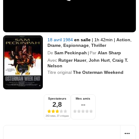
18 avril 1984
en salle
|
1h 42min
|
Action
,
Drame
,
Espionnage
,
Thriller
De
Sam Peckinpah
Par
Alan Sharp
|
Avec
Rutger Hauer
,
John Hurt
,
Craig T.
Nelson
Titre original
The Osterman Weekend
Spectateurs
Mes amis
2,8
--
243 notes, 37 critiques