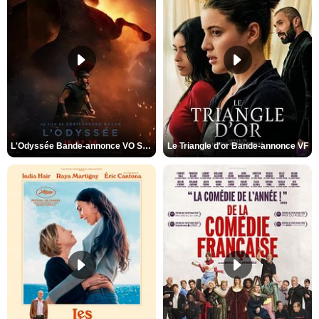
L'Odyssée Bande-annonce VO STFR
Le Triangle d'or Bande-annonce VF