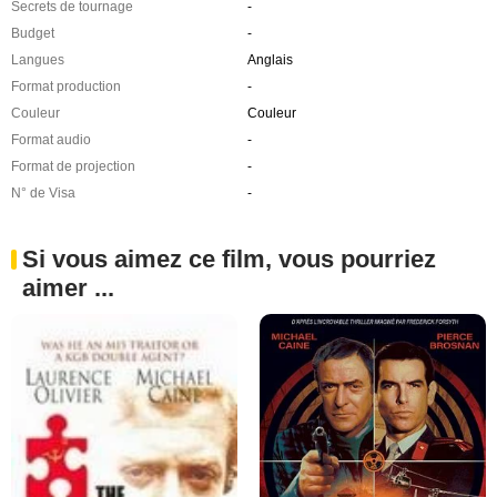
Secrets de tournage
-
Budget
-
Langues
Anglais
Format production
-
Couleur
Couleur
Format audio
-
Format de projection
-
N° de Visa
-
Si vous aimez ce film, vous pourriez
aimer ...