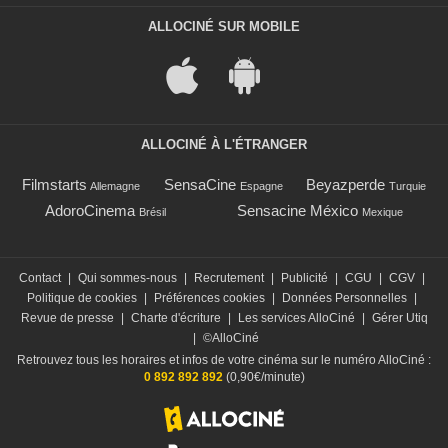
ALLOCINÉ SUR MOBILE
ALLOCINÉ À L'ÉTRANGER
Filmstarts
SensaCine
Beyazperde
Allemagne
Espagne
Turquie
AdoroCinema
Sensacine México
Brésil
Mexique
Contact
|
Qui sommes-nous
|
Recrutement
|
Publicité
|
CGU
|
CGV
|
Politique de cookies
|
Préférences cookies
|
Données Personnelles
|
Revue de presse
|
Charte d'écriture
|
Les services AlloCiné
|
Gérer Utiq
|
©AlloCiné
Retrouvez tous les horaires et infos de votre cinéma sur le numéro AlloCiné :
0 892 892 892
(0,90€/minute)