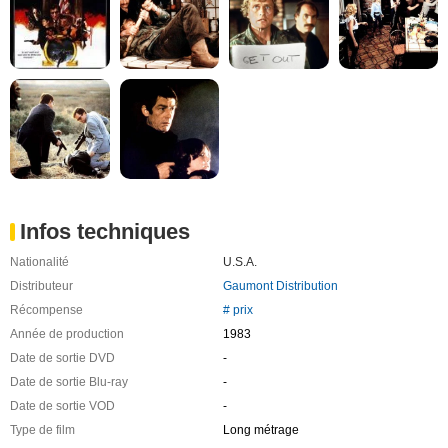
Infos techniques
Nationalité
U.S.A.
Distributeur
Gaumont Distribution
Récompense
# prix
Année de production
1983
Date de sortie DVD
-
Date de sortie Blu-ray
-
Date de sortie VOD
-
Type de film
Long métrage