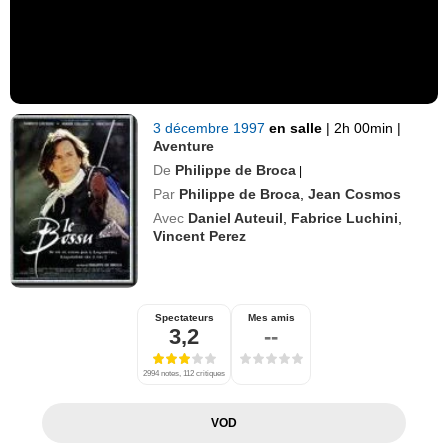
3 décembre 1997
en salle
|
2h 00min
|
Aventure
De
Philippe de Broca
|
Par
Philippe de Broca
,
Jean Cosmos
Avec
Daniel Auteuil
,
Fabrice Luchini
,
Vincent Perez
Spectateurs
Mes amis
3,2
--
2994 notes, 112 critiques
VOD