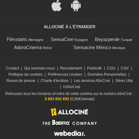
ALLOCINÉ À L'ÉTRANGER
Filmstarts
SensaCine
Beyazperde
Allemagne
Espagne
Turquie
AdoroCinema
Sensacine México
Brésil
Mexique
Contact
|
Qui sommes-nous
|
Recrutement
|
Publicité
|
CGU
|
CGV
|
Politique de cookies
|
Préférences cookies
|
Données Personnelles
|
Revue de presse
|
Charte d'écriture
|
Les services AlloCiné
|
Gérer Utiq
|
©AlloCiné
Retrouvez tous les horaires et infos de votre cinéma sur le numéro AlloCiné :
0 892 892 892
(0,90€/minute)