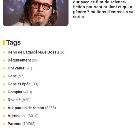
dur avec ce film de science-
fiction pourtant brillant et qui a
généré 7 millions d'entrées à sa
sortie
Tags
Henri de Lagardère/Le Bossu
(6)
Déguisement
(99)
Chevalier
(91)
Cape
(57)
Cape et épée
(89)
Complot
(419)
Rivalité
(820)
Adaptation de roman
(3251)
Adrénaline
(6019)
Parents
(10763)