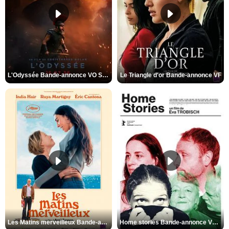
L'Odyssée Bande-annonce VO STFR
Le Triangle d'or Bande-annonce VF
Les Matins merveilleux Bande-annonce VF
Home stories Bande-annonce VO STFR