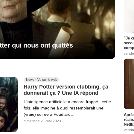
"Je c
secou
ter qui nous ont quittés
compo
vendr
News - Vu sur le web
Harry Potter version clubbing, ça
donnerait ça ? Une IA répond
L’intelligence artificielle a encore frappé : cette
fois, elle imagine à quoi ressemblerait une
(vraie) soirée à Poudlard…
Après
réali
dimanche 21 mai 2023
Netfl
vendr