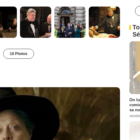
To
Sé
18 Photos
On lu
comiq
sa no
vendr