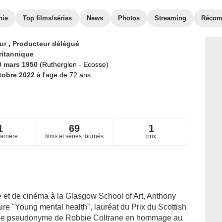
hie
Top films/séries
News
Photos
Streaming
Récom
eur
,
Producteur délégué
ritannique
0 mars 1950
(Rutherglen - Ecosse)
tobre 2022
à l'age de 72 ans
1
69
1
arrière
films et séries tournés
prix
e et de cinéma à la Glasgow School of Art, Anthony
re "Young mental health", lauréat du Prix du Scottish
d le pseudonyme de Robbie Coltrane en hommage au