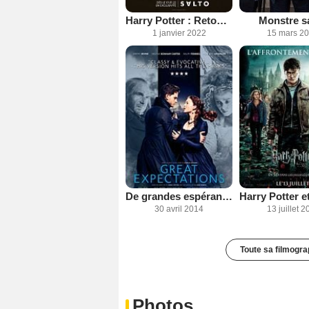
Harry Potter : Retour à Poudlard
Monstre s
1 janvier 2022
15 mars 2
De grandes espérances
30 avril 2014
13 juillet 2
Toute sa filmogra
Photos