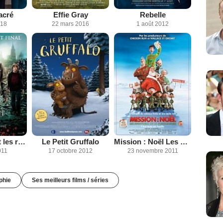
acré
Effie Gray
Rebelle
018
22 mars 2016
1 août 2012
Harry Potter et les reliques de la mort - partie 2
Le Petit Gruffalo
Mission : Noël Les aventures de la famille Noël
011
17 octobre 2012
23 novembre 2011
phie
Ses meilleurs films / séries