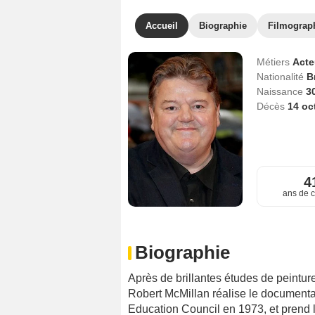
Accueil
Biographie
Filmograp
Métiers
Act
Nationalité
B
Naissance
3
Décès
14 oc
4
ans de c
Biographie
Après de brillantes études de peintur
Robert McMillan réalise le documentai
Education Council en 1973, et pren