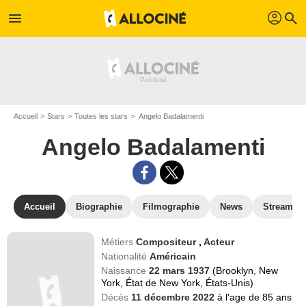
profil
menu
search
Accueil
Stars
Toutes les stars
Angelo Badalamenti
Angelo Badalamenti
Accueil
Biographie
Filmographie
News
Streamin
Métiers
Compositeur
,
Acteur
Nationalité
Américain
Naissance
22 mars 1937
(Brooklyn, New
York, État de New York, États-Unis)
Décès
11 décembre 2022
à l'age de 85 ans