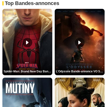
Top Bandes-annonces
Spider-Man: Brand New Day Bande-annonce VO STFR
L'Odyssée Bande-annonce VO STFR