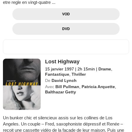
etre regle en vingt-quatre ...
VOD
DVD
Lost Highway
15 janvier 1997
|
2h 15min
|
Drame
,
Fantastique
,
Thriller
De
David Lynch
Avec
Bill Pullman
,
Patricia Arquette
,
Balthazar Getty
Un bunker chic et silencieux assis sur les collines de Los
Angeles. Un couple – Fred, saxophoniste dépressif et Renée –
reçoit une cassette vidéo de la façade de leur maison. Puis une