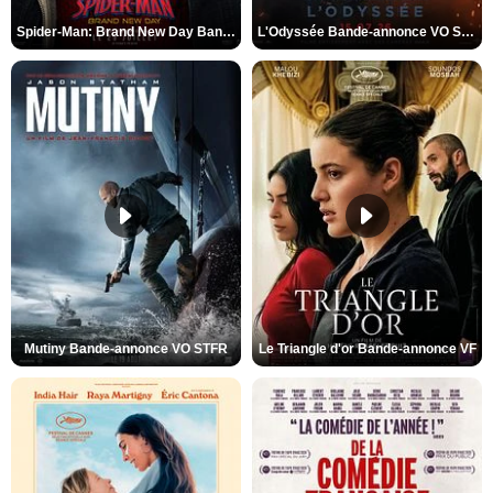
Spider-Man: Brand New Day Bande-annonce VO STFR
L'Odyssée Bande-annonce VO STFR
Mutiny Bande-annonce VO STFR
Le Triangle d'or Bande-annonce VF