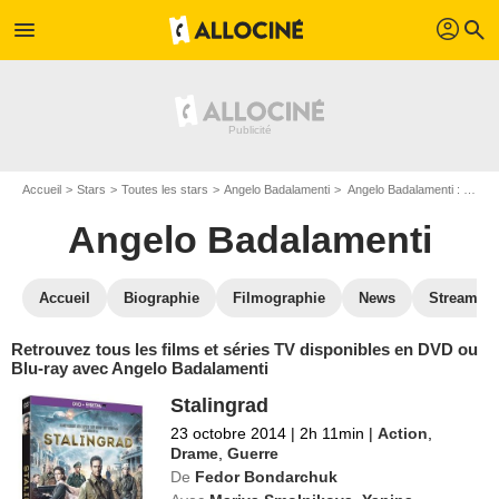
profil
menu
search
Accueil
Stars
Toutes les stars
Angelo Badalamenti
Angelo Badalamenti : ses Blu-Ray, DVD, VOD, SVOD
Angelo Badalamenti
Accueil
Biographie
Filmographie
News
Streamin
Retrouvez tous les films et séries TV disponibles en DVD ou
Blu-ray avec Angelo Badalamenti
Stalingrad
23 octobre 2014
|
2h 11min
|
Action
,
Drame
,
Guerre
De
Fedor Bondarchuk