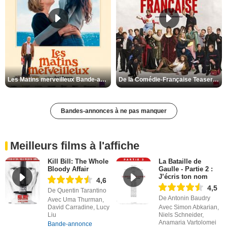
Les Matins merveilleux Bande-annonce VF
De la Comédie-Française Teaser VF
Bandes-annonces à ne pas manquer
Meilleurs films à l'affiche
Kill Bill: The Whole
La Bataille de
Bloody Affair
Gaulle - Partie 2 :
J’écris ton nom
4,6
4,5
De Quentin Tarantino
De Antonin Baudry
Avec Uma Thurman,
David Carradine, Lucy
Avec Simon Abkarian,
Liu
Niels Schneider,
Anamaria Vartolomei
Bande-annonce