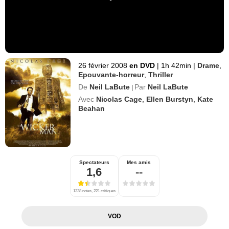
26 février 2008
en DVD
|
1h 42min
|
Drame
,
Epouvante-horreur
,
Thriller
De
Neil LaBute
Par
Neil LaBute
|
Avec
Nicolas Cage
,
Ellen Burstyn
,
Kate
Beahan
Spectateurs
Mes amis
1,6
--
1328 notes, 221 critiques
VOD