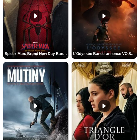
Spider-Man: Brand New Day Bande-annonce VO STFR
L'Odyssée Bande-annonce VO STFR