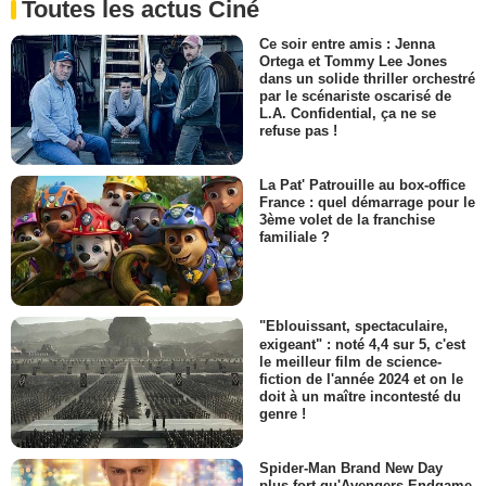
Toutes les actus Ciné
Ce soir entre amis : Jenna
Ortega et Tommy Lee Jones
dans un solide thriller orchestré
par le scénariste oscarisé de
L.A. Confidential, ça ne se
refuse pas !
La Pat' Patrouille au box-office
France : quel démarrage pour le
3ème volet de la franchise
familiale ?
"Eblouissant, spectaculaire,
exigeant" : noté 4,4 sur 5, c'est
le meilleur film de science-
fiction de l'année 2024 et on le
doit à un maître incontesté du
genre !
Spider-Man Brand New Day
plus fort qu'Avengers Endgame