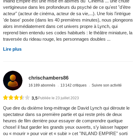
Inland Empire est une mise en abîmes du "Cinéma"... une chute
vertigineuse dans les profondeurs du psyché de ce qu'est "d'être
acteur" (acteur de cinéma, acteur de sa vie,...). Une fois l'intrigue
'de base' posée (dans les 40 premières minutes), nous plongeons
alors immédiatement dans cet univers propre à Lynch, qui
reprend bien entendu ses codes habituels : le théâtre miniature, la
traversée du rideau rouge, les personnages doubles ...
Lire plus
chrischambers86
16 189 abonnés
13 142 critiques
Suivre son activité
3,5
Publiée le 23 juillet 2023
Que dire du dixième long-mètrage de David Lynch qui dèroute le
spectateur dans sa première partie et qui reste près de deux
heures de film derrière pour essayer de comprendre quelque
chose! il faut garder les grands yeux ouverts, s’y laisser happer
ou « mourir » pour voir et « subir » cet "INLAND EMPIRE" sorti