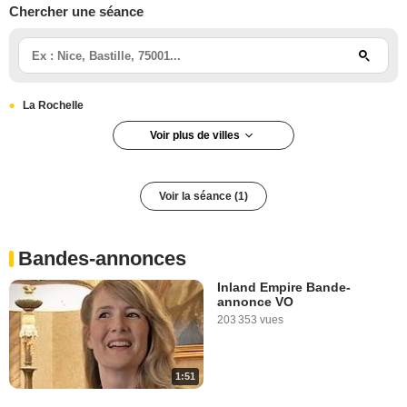
Chercher une séance
La Rochelle
Voir plus de villes
Paris
Paris 6e arrondissement
Voir la séance (1)
Bandes-annonces
Inland Empire Bande-
annonce VO
203 353 vues
1:51