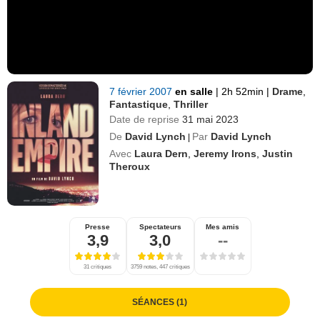
7 février 2007
en salle
|
2h 52min
|
Drame
,
Fantastique
,
Thriller
Date de reprise
31 mai 2023
De
David Lynch
Par
David Lynch
|
Avec
Laura Dern
,
Jeremy Irons
,
Justin
Theroux
Presse
Spectateurs
Mes amis
3,9
3,0
--
31 critiques
3759 notes, 447 critiques
SÉANCES (1)