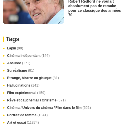
Robert Redford ne voulait
absolument pas de remake
pour ce classique des années
70
Tags
Lapin
(90)
Cinéma indépendant
(156)
Absurde
(171)
Surréalisme
(91)
Etrange, bizarre ou glauque
(81)
Hallucinations
(141)
Film expérimental
(159)
Rêve et cauchemar / Onirisme
(371)
Cinéma / Univers du cinéma / Film dans le film
(621)
Portrait de femme
(1341)
Art et essai
(11374)