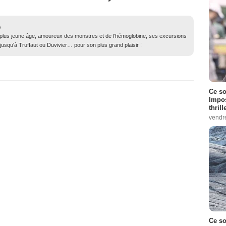
s
 plus jeune âge, amoureux des monstres et de l'hémoglobine, ses excursions
usqu'à Truffaut ou Duvivier… pour son plus grand plaisir !
Ce so
Impos
thrill
vendr
Ce so