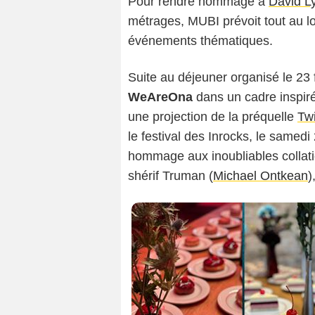
Pour rendre hommage à
David L
métrages, MUBI prévoit tout au lo
événements thématiques.
Suite au déjeuner organisé le 23 f
WeAreOna
dans un cadre inspiré
une projection de la préquelle
Twi
le festival des Inrocks, le samed
hommage aux inoubliables collati
shérif Truman (
Michael Ontkean
)