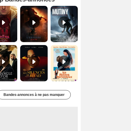
Spider-Man: Brand New Day Bande-annonce VO STFR
L'Odyssée Bande-annonce VO STFR
Mutiny Bande-annonce VO STFR
Le Triangle d'or Bande-annonce VF
Les Silences de Riyad Bande-annonce VO STFR
Les Matins merveilleux Bande-annonce VF
Bandes-annonces à ne pas manquer