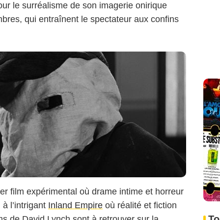
our le surréalisme de son imagerie onirique
bres, qui entraînent le spectateur aux confins
ier film expérimental où drame intime et horreur
à l’intrigant
Inland Empire
où réalité et fiction
To
lms de David Lynch sont à retrouver sur la