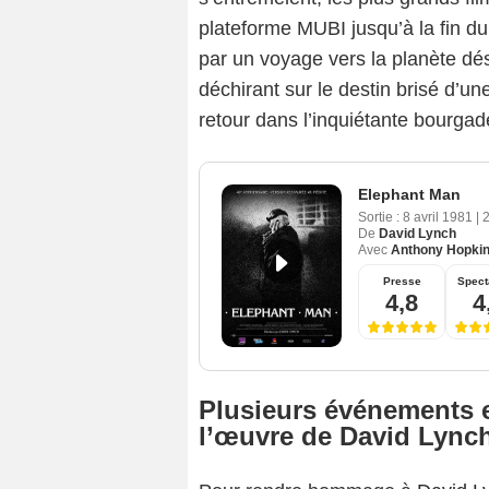
plateforme MUBI jusqu’à la fin du
par un voyage vers la planète dés
déchirant sur le destin brisé d’une
retour dans l’inquiétante bourga
Elephant Man
Sortie :
8 avril 1981
|
De
David Lynch
Avec
Anthony Hopki
Presse
Spect
4,8
4
Plusieurs événements e
l’œuvre de David Lync