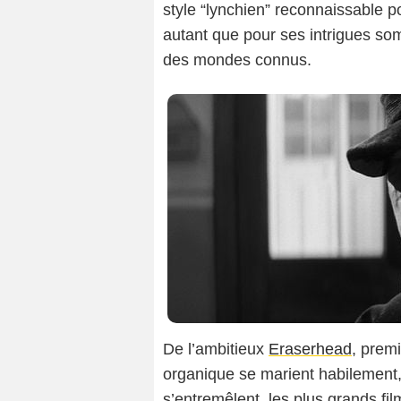
style “lynchien” reconnaissable p
autant que pour ses intrigues som
des mondes connus.
De l’ambitieux
Eraserhead
, prem
organique se marient habilement, 
s’entremêlent, les plus grands fi