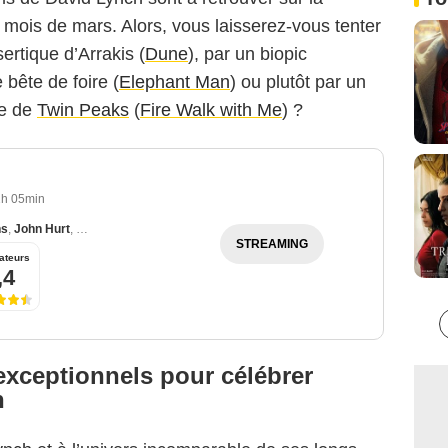
 mois de mars. Alors, vous laisserez-vous tenter
ertique d’Arrakis (
Dune
), par un biopic
 bête de foire (
Elephant Man
) ou plutôt par un
de de
Twin Peaks
(
Fire Walk with Me
) ?
2h 05min
ns
,
John Hurt
,
Anne Bancroft
STREAMING
ateurs
,4
xceptionnels pour célébrer
h