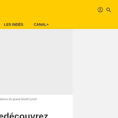
profil
search
LES INDÉS
CANAL+
’œuvre du grand David Lynch
Redécouvrez