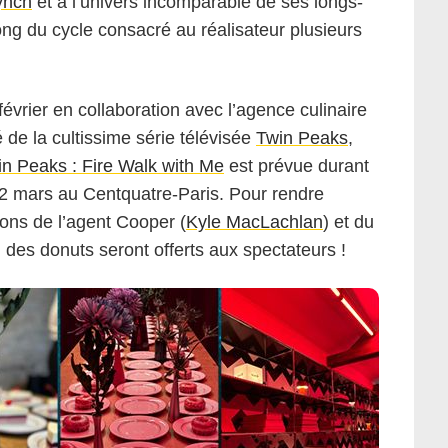
ynch
et à l’univers incomparable de ses longs-
ng du cycle consacré au réalisateur plusieurs
Copyright MUBI
évrier en collaboration avec l’agence culinaire
 de la cultissime série télévisée
Twin Peaks
,
n Peaks : Fire Walk with Me
est prévue durant
i 2 mars au Centquatre-Paris. Pour rendre
ons de l’agent Cooper (
Kyle MacLachlan
) et du
, des donuts seront offerts aux spectateurs !