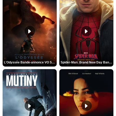
L'Odyssée Bande-annonce VO STFR
Spider-Man: Brand New Day Bande-annonce VO STFR