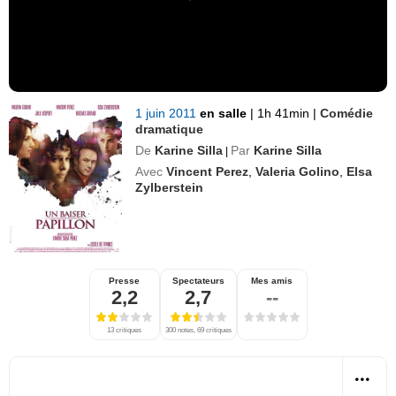
1 juin 2011
en salle
|
1h 41min
|
Comédie
dramatique
De
Karine Silla
Par
Karine Silla
|
Avec
Vincent Perez
,
Valeria Golino
,
Elsa
Zylberstein
Presse
Spectateurs
Mes amis
2,2
2,7
--
13 critiques
300 notes, 69 critiques