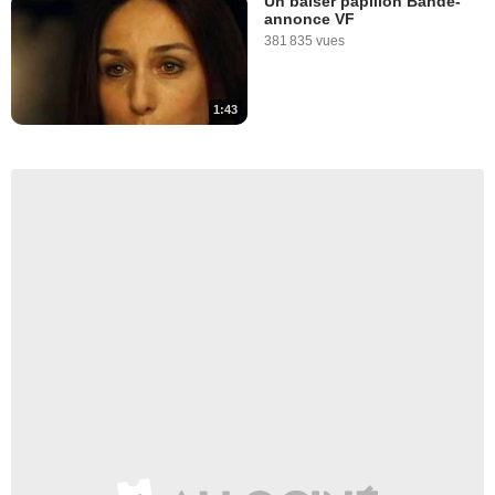
Un baiser papillon Bande-
annonce VF
381 835 vues
1:43