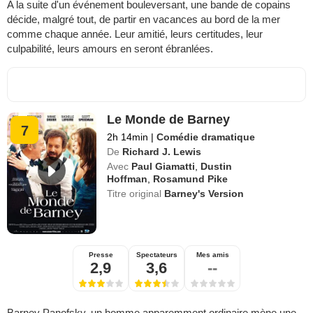
A la suite d'un événement bouleversant, une bande de copains
décide, malgré tout, de partir en vacances au bord de la mer
comme chaque année. Leur amitié, leurs certitudes, leur
culpabilité, leurs amours en seront ébranlées.
Le Monde de Barney
7
2h 14min
|
Comédie dramatique
De
Richard J. Lewis
Avec
Paul Giamatti
,
Dustin
Hoffman
,
Rosamund Pike
Titre original
Barney's Version
Presse
Spectateurs
Mes amis
2,9
3,6
--
Barney Panofsky, un homme apparemment ordinaire mène une