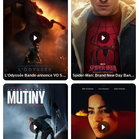
L'Odyssée Bande-annonce VO STFR
Spider-Man: Brand New Day Bande-annonce VO STFR