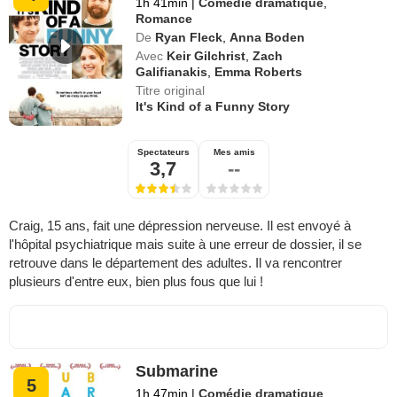
1h 41min
|
Comédie dramatique
,
Romance
De
Ryan Fleck
,
Anna Boden
Avec
Keir Gilchrist
,
Zach
Galifianakis
,
Emma Roberts
Titre original
It's Kind of a Funny Story
Spectateurs
Mes amis
3,7
--
Craig, 15 ans, fait une dépression nerveuse. Il est envoyé à
l'hôpital psychiatrique mais suite à une erreur de dossier, il se
retrouve dans le département des adultes. Il va rencontrer
plusieurs d'entre eux, bien plus fous que lui !
Submarine
5
1h 47min
|
Comédie dramatique