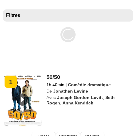
Meilleurs documentaires selon la presse
Filtres
50/50
1
1h 40min
|
Comédie dramatique
De
Jonathan Levine
Avec
Joseph Gordon-Levitt
,
Seth
Rogen
,
Anna Kendrick
Presse
Spectateurs
Mes amis