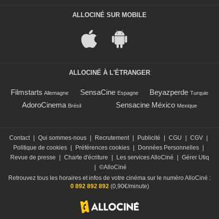
ALLOCINÉ SUR MOBILE
ALLOCINÉ À L'ÉTRANGER
Filmstarts
SensaCine
Beyazperde
Allemagne
Espagne
Turquie
AdoroCinema
Sensacine México
Brésil
Mexique
Contact
|
Qui sommes-nous
|
Recrutement
|
Publicité
|
CGU
|
CGV
|
Politique de cookies
|
Préférences cookies
|
Données Personnelles
|
Revue de presse
|
Charte d'écriture
|
Les services AlloCiné
|
Gérer Utiq
|
©AlloCiné
Retrouvez tous les horaires et infos de votre cinéma sur le numéro AlloCiné :
0 892 892 892
(0,90€/minute)