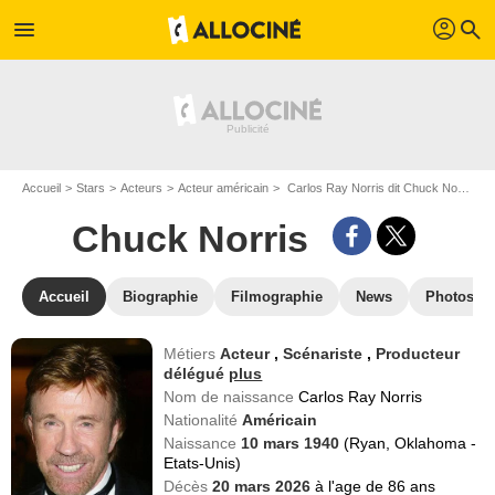
profil
menu
search
Accueil
Stars
Acteurs
Acteur américain
Carlos Ray Norris dit Chuck Norris
Chuck Norris
Accueil
Biographie
Filmographie
News
Photos
Métiers
Acteur
,
Scénariste
,
Producteur
délégué
plus
Nom de naissance
Carlos Ray Norris
Nationalité
Américain
Naissance
10 mars 1940
(Ryan, Oklahoma -
Etats-Unis)
Décès
20 mars 2026
à l'age de 86 ans