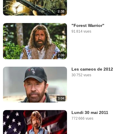
2:38
"Forest Warrior"
91 814 vues
7:30
Les cameos de 2012
30 752 vues
3:04
Lundi 30 mai 2011
772 666 vues