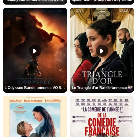
L'Odyssée Bande-annonce VO STFR
Le Triangle d'or Bande-annonce VF