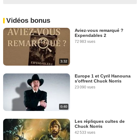
Vidéos bonus
Aviez-vous remarqué ?
Expendables 2
72 983 vues
3:32
Europe 1 et Cyril Hanouna
s'offrent Chuck Norris
23 090 vues
0:40
Les répliques cultes de
Chuck Norris
42 533 vues