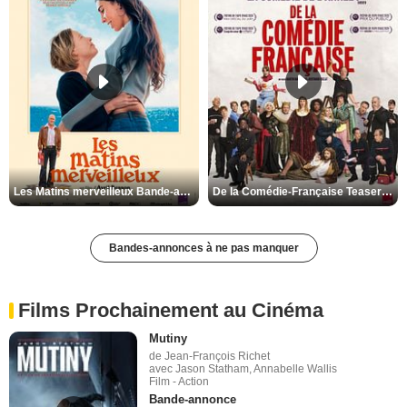
Les Matins merveilleux Bande-annonce VF
De la Comédie-Française Teaser VF
Bandes-annonces à ne pas manquer
Films Prochainement au Cinéma
Mutiny
de Jean-François Richet
avec Jason Statham, Annabelle Wallis
Film - Action
Bande-annonce