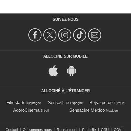
SUIVEZ-NOUS
ALLOCINÉ SUR MOBILE
ALLOCINÉ À L'ÉTRANGER
Filmstarts
SensaCine
Beyazperde
Allemagne
Espagne
Turquie
AdoroCinema
Sensacine México
Brésil
Mexique
Contact
|
Qui sommes-nous
|
Recrutement
|
Publicité
|
CGU
|
CGV
|