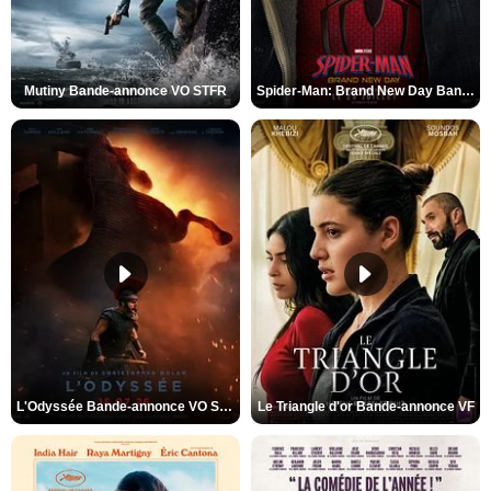
Mutiny Bande-annonce VO STFR
Spider-Man: Brand New Day Bande-annonce VO STFR
L'Odyssée Bande-annonce VO STFR
Le Triangle d'or Bande-annonce VF