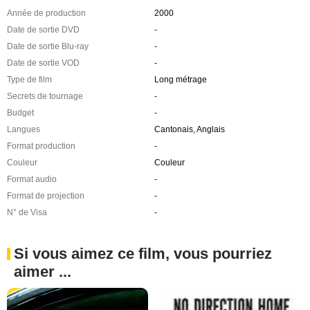
Année de production
2000
Date de sortie DVD
-
Date de sortie Blu-ray
-
Date de sortie VOD
-
Type de film
Long métrage
Secrets de tournage
-
Budget
-
Langues
Cantonais, Anglais
Format production
-
Couleur
Couleur
Format audio
-
Format de projection
-
N° de Visa
-
Si vous aimez ce film, vous pourriez
aimer ...