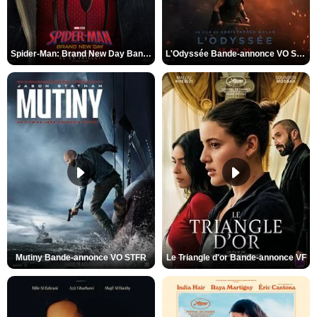
Spider-Man: Brand New Day Bande-annonce VO STFR
L'Odyssée Bande-annonce VO STFR
Mutiny Bande-annonce VO STFR
Le Triangle d'or Bande-annonce VF