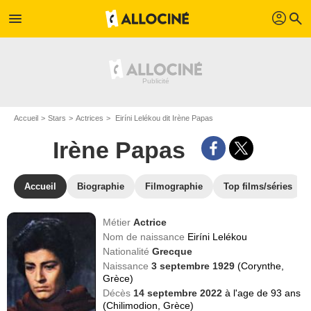
profil
menu
search
Accueil
Stars
Actrices
Eiríni Lelékou dit Irène Papas
Irène Papas
Accueil
Biographie
Filmographie
Top films/séries
Métier
Actrice
Nom de naissance
Eiríni Lelékou
Nationalité
Grecque
Naissance
3 septembre 1929
(Corynthe,
Grèce)
Décès
14 septembre 2022
à l'age de 93 ans
(Chilimodion, Grèce)