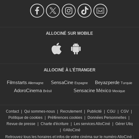
ALLOCINÉ SUR MOBILE
ALLOCINÉ À L'ÉTRANGER
Filmstarts
SensaCine
Beyazperde
Allemagne
Espagne
Turquie
AdoroCinema
Sensacine México
Brésil
Mexique
Contact
|
Qui sommes-nous
|
Recrutement
|
Publicité
|
CGU
|
CGV
|
Politique de cookies
|
Préférences cookies
|
Données Personnelles
|
Revue de presse
|
Charte d'écriture
|
Les services AlloCiné
|
Gérer Utiq
|
©AlloCiné
Retrouvez tous les horaires et infos de votre cinéma sur le numéro AlloCiné :