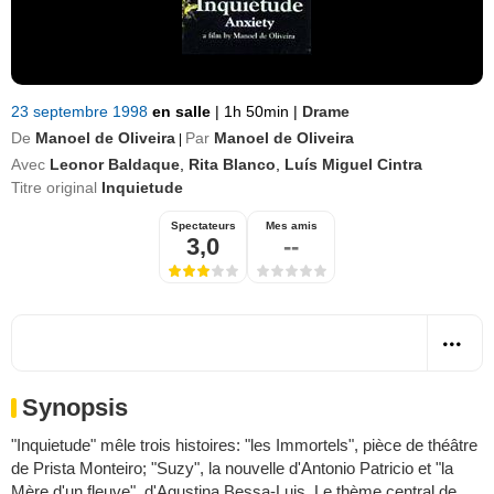
23 septembre 1998
en salle
|
1h 50min
|
Drame
De
Manoel de Oliveira
Par
Manoel de Oliveira
|
Avec
Leonor Baldaque
,
Rita Blanco
,
Luís Miguel Cintra
Titre original
Inquietude
Spectateurs
Mes amis
3,0
--
Synopsis
"Inquietude" mêle trois histoires: "les Immortels", pièce de théâtre
de Prista Monteiro; "Suzy", la nouvelle d'Antonio Patricio et "la
Mère d'un fleuve", d'Agustina Bessa-Luis. Le thème central de