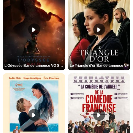
L'Odyssée Bande-annonce VO STFR
Le Triangle d'or Bande-annonce VF