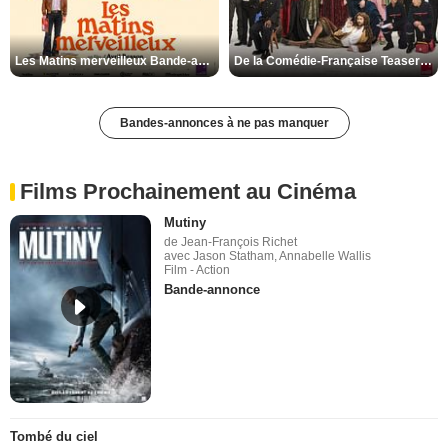
Les Matins merveilleux Bande-annonce VF
De la Comédie-Française Teaser VF
Bandes-annonces à ne pas manquer
Films Prochainement au Cinéma
Mutiny
de Jean-François Richet
avec Jason Statham, Annabelle Wallis
Film - Action
Bande-annonce
Tombé du ciel