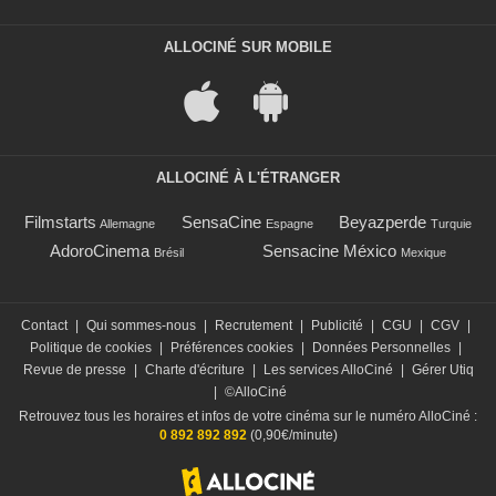
ALLOCINÉ SUR MOBILE
ALLOCINÉ À L'ÉTRANGER
Filmstarts
SensaCine
Beyazperde
Allemagne
Espagne
Turquie
AdoroCinema
Sensacine México
Brésil
Mexique
Contact
|
Qui sommes-nous
|
Recrutement
|
Publicité
|
CGU
|
CGV
|
Politique de cookies
|
Préférences cookies
|
Données Personnelles
|
Revue de presse
|
Charte d'écriture
|
Les services AlloCiné
|
Gérer Utiq
|
©AlloCiné
Retrouvez tous les horaires et infos de votre cinéma sur le numéro AlloCiné :
0 892 892 892
(0,90€/minute)