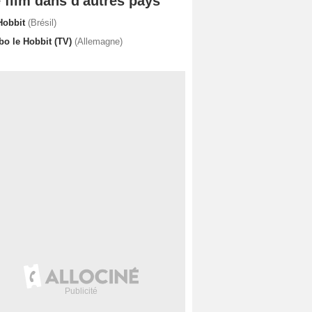
 film dans d'autres pays
Hobbit
(Brésil)
bo le Hobbit (TV)
(Allemagne)