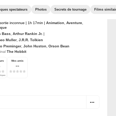
iques spectateurs
Photos
Secrets de tournage
Films similai
sortie inconnue
|
1h 17min
|
Animation
,
Aventure
,
ique
s Bass
,
Arthur Rankin Jr.
|
eo Muller
,
J.R.R. Tolkien
to Preminger
,
John Huston
,
Orson Bean
ginal
The Hobbit
urs
Mes amis
3
--
itiques