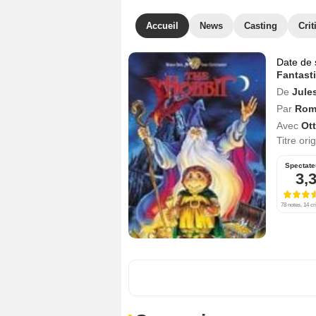
Accueil
News
Casting
Crit
Date de 
Fantast
De
Jule
Par
Rom
Avec
Ot
Titre ori
Spectate
3,
78 notes, 14 cr