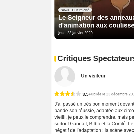
News - Culture ciné
Le Seigneur des anneaux 
d'animation aux couliss
jeudi 23 janvier 2020
Critiques Spectateur
Un visiteur
3,5
Publiée le 23 décembre 20
J'ai passé un très bon moment devant
bande-son réussie, adaptée aux circo
vieilli, je peux le comprendre, mais p
surtout Gandalf, Bilbo et la Comté. L
négatif de l'adaptation : la scène av