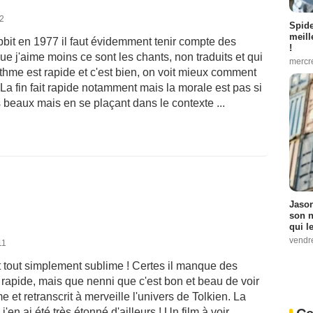
22
Spid
meill
it en 1977 il faut évidemment tenir compte des
!
ue j'aime moins ce sont les chants, non traduits et qui
mercr
ythme est rapide et c'est bien, on voit mieux comment
. La fin fait rapide notamment mais la morale est pas si
beaux mais en se plaçant dans le contexte ...
Jason
son n
qui le
vendre
11
t tout simplement sublime ! Certes il manque des
tre rapide, mais que nenni que c'est bon et beau de voir
 et retranscrit à merveille l'univers de Tolkien. La
en ai été très étonné d'ailleurs ! Un film à voir