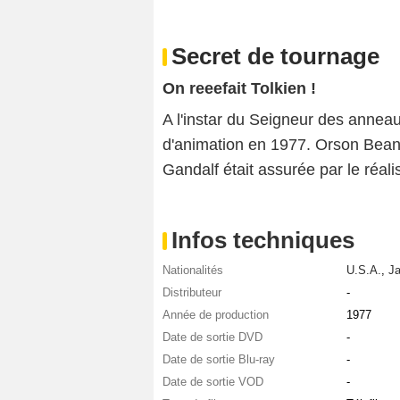
Secret de tournage
On reeefait Tolkien !
A l'instar du Seigneur des anneaux
d'animation en 1977. Orson Bean y
Gandalf était assurée par le réal
Infos techniques
Nationalités
U.S.A.
,
J
Distributeur
-
Année de production
1977
Date de sortie DVD
-
Date de sortie Blu-ray
-
Date de sortie VOD
-