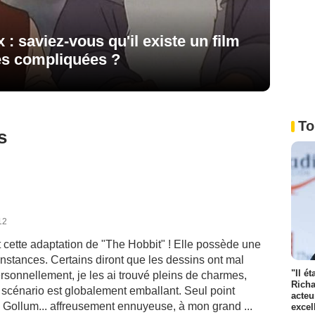
: saviez-vous qu'il existe un film
es compliquées ?
To
s
12
 cette adaptation de "The Hobbit" ! Elle possède une
nstances. Certains diront que les dessins ont mal
"Il é
ersonnellement, je les ai trouvé pleins de charmes,
Richa
e scénario est globalement emballant. Seul point
acteu
ec Gollum... affreusement ennuyeuse, à mon grand ...
excel