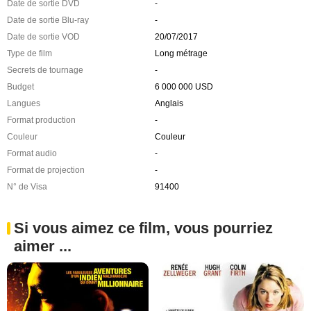
Date de sortie DVD
-
Date de sortie Blu-ray
-
Date de sortie VOD
20/07/2017
Type de film
Long métrage
Secrets de tournage
-
Budget
6 000 000 USD
Langues
Anglais
Format production
-
Couleur
Couleur
Format audio
-
Format de projection
-
N° de Visa
91400
Si vous aimez ce film, vous pourriez
aimer ...