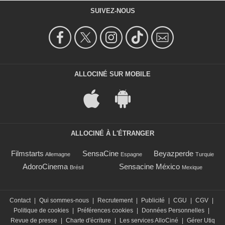
SUIVEZ-NOUS
ALLOCINÉ SUR MOBILE
ALLOCINÉ À L'ÉTRANGER
Filmstarts
SensaCine
Beyazperde
Allemagne
Espagne
Turquie
AdoroCinema
Sensacine México
Brésil
Mexique
Contact
|
Qui sommes-nous
|
Recrutement
|
Publicité
|
CGU
|
CGV
|
Politique de cookies
|
Préférences cookies
|
Données Personnelles
|
Revue de presse
|
Charte d'écriture
|
Les services AlloCiné
|
Gérer Utiq