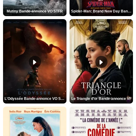
Mutiny Bande-annonce VO STFR
Spider-Man: Brand New Day Bande-annonce VO STFR
L'Odyssée Bande-annonce VO STFR
Le Triangle d'or Bande-annonce VF