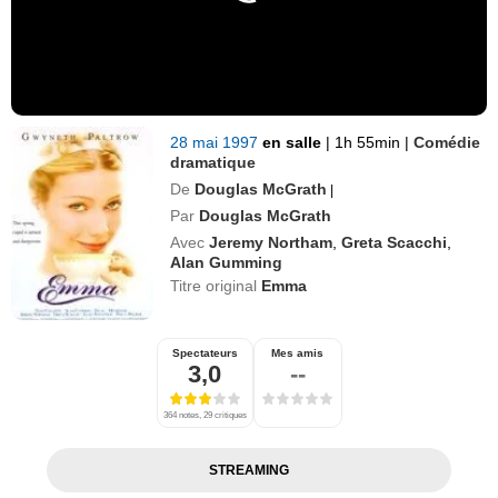
28 mai 1997
en salle
|
1h 55min
|
Comédie
dramatique
De
Douglas McGrath
|
Par
Douglas McGrath
Avec
Jeremy Northam
,
Greta Scacchi
,
Alan Gumming
Titre original
Emma
Spectateurs
Mes amis
3,0
--
364 notes, 29 critiques
STREAMING