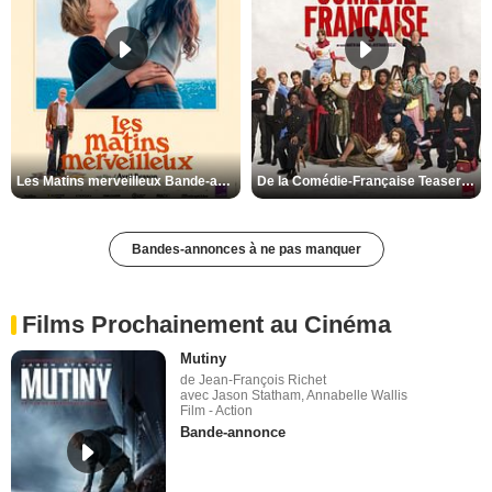
Les Matins merveilleux Bande-annonce VF
De la Comédie-Française Teaser VF
Bandes-annonces à ne pas manquer
Films Prochainement au Cinéma
Mutiny
de Jean-François Richet
avec Jason Statham, Annabelle Wallis
Film - Action
Bande-annonce