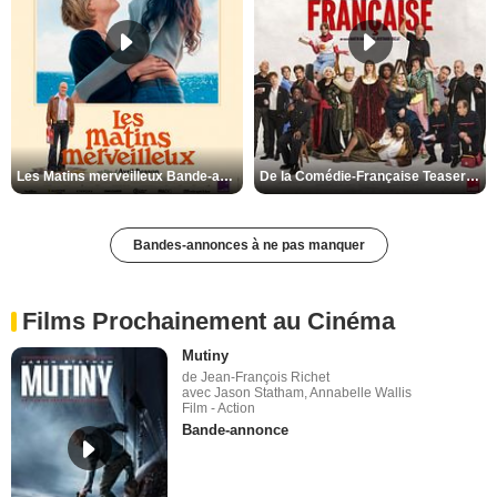
Les Matins merveilleux Bande-annonce VF
De la Comédie-Française Teaser VF
Bandes-annonces à ne pas manquer
Films Prochainement au Cinéma
Mutiny
de Jean-François Richet
avec Jason Statham, Annabelle Wallis
Film - Action
Bande-annonce