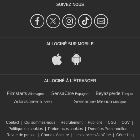
SUIVEZ-NOUS
ALLOCINÉ SUR MOBILE
ALLOCINÉ À L'ÉTRANGER
Filmstarts
SensaCine
Beyazperde
Allemagne
Espagne
Turquie
AdoroCinema
Sensacine México
Brésil
Mexique
Contact
|
Qui sommes-nous
|
Recrutement
|
Publicité
|
CGU
|
CGV
|
Politique de cookies
|
Préférences cookies
|
Données Personnelles
|
Revue de presse
|
Charte d'écriture
|
Les services AlloCiné
|
Gérer Utiq