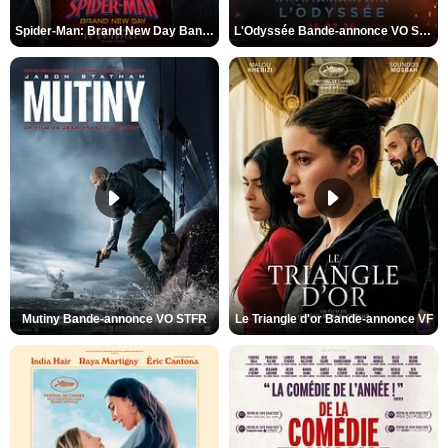
Spider-Man: Brand New Day Bande-annonce VO STFR
L'Odyssée Bande-annonce VO STFR
Mutiny Bande-annonce VO STFR
Le Triangle d'or Bande-annonce VF