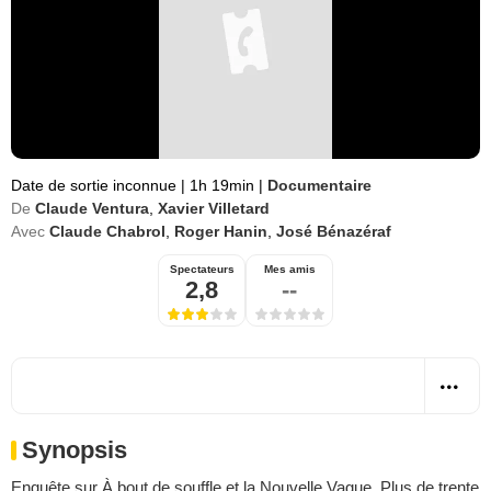
Date de sortie inconnue
|
1h 19min
|
Documentaire
De
Claude Ventura
,
Xavier Villetard
Avec
Claude Chabrol
,
Roger Hanin
,
José Bénazéraf
Spectateurs
Mes amis
2,8
--
Synopsis
Enquête sur À bout de souffle et la Nouvelle Vague. Plus de trente