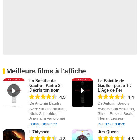
Meilleurs films à l'affiche
La Bataille de
La Bataille de
Gaulle - Partie 2 :
Gaulle - partie 1 :
J’écris ton nom
L'Âge de Fer
4,5
4,4
De Antonin Baudry
De Antonin Baudry
Avec Simon Abkarian,
Avec Simon Abkarian,
Niels Schneider,
Simon Russell Beale,
Anamaria Vartolomei
Florian Lesieur
Bande-annonce
Bande-annonce
L'Odyssée
Jim Queen
4,3
4,3