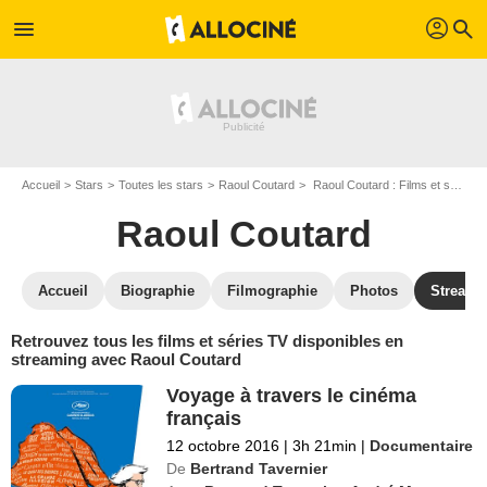
profil
menu
search
Accueil
Stars
Toutes les stars
Raoul Coutard
Raoul Coutard : Films et séries online
Raoul Coutard
Accueil
Biographie
Filmographie
Photos
Streami
Retrouvez tous les films et séries TV disponibles en
streaming avec Raoul Coutard
Voyage à travers le cinéma
français
12 octobre 2016
|
3h 21min
|
Documentaire
De
Bertrand Tavernier