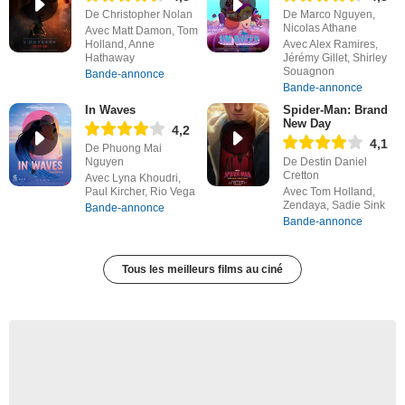
De Christopher Nolan
De Marco Nguyen,
Nicolas Athane
Avec Matt Damon, Tom
Holland, Anne
Avec Alex Ramires,
Hathaway
Jérémy Gillet, Shirley
Souagnon
Bande-annonce
Bande-annonce
In Waves
Spider-Man: Brand
New Day
4,2
4,1
De Phuong Mai
Nguyen
De Destin Daniel
Cretton
Avec Lyna Khoudri,
Paul Kircher, Rio Vega
Avec Tom Holland,
Zendaya, Sadie Sink
Bande-annonce
Bande-annonce
Tous les meilleurs films au ciné