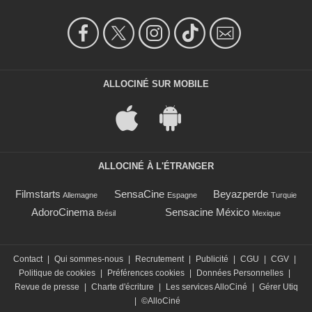
ALLOCINÉ SUR MOBILE
ALLOCINÉ À L'ÉTRANGER
Filmstarts
SensaCine
Beyazperde
Allemagne
Espagne
Turquie
AdoroCinema
Sensacine México
Brésil
Mexique
Contact
|
Qui sommes-nous
|
Recrutement
|
Publicité
|
CGU
|
CGV
|
Politique de cookies
|
Préférences cookies
|
Données Personnelles
|
Revue de presse
|
Charte d'écriture
|
Les services AlloCiné
|
Gérer Utiq
|
©AlloCiné