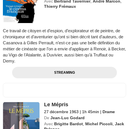
Avec
Bertrand Tavernier
,
André Marcon
,
Thierry Frémaux
Ce travail de citoyen et d’espion, d’explorateur et de peintre, de
chroniqueur et d’aventurier qu’ont si bien décrit tant d’auteurs, de
Casanova à Gilles Perrault, n’est-ce pas une belle définition du
métier de cinéaste que l’on a envie d’appliquer à Renoir, à Becker,
au Vigo de l’Atalante, à Duvivier, aussi bien qu’à Truffaut ou
Demy.
STREAMING
Le Mépris
27 décembre 1963
|
1h 45min
|
Drame
De
Jean-Luc Godard
Avec
Brigitte Bardot
,
Michel Piccoli
,
Jack
Palance