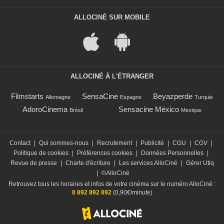
ALLOCINÉ SUR MOBILE
ALLOCINÉ À L'ÉTRANGER
Filmstarts
SensaCine
Beyazperde
Allemagne
Espagne
Turquie
AdoroCinema
Sensacine México
Brésil
Mexique
Contact
|
Qui sommes-nous
|
Recrutement
|
Publicité
|
CGU
|
CGV
|
Politique de cookies
|
Préférences cookies
|
Données Personnelles
|
Revue de presse
|
Charte d'écriture
|
Les services AlloCiné
|
Gérer Utiq
|
©AlloCiné
Retrouvez tous les horaires et infos de votre cinéma sur le numéro AlloCiné :
0 892 892 892
(0,90€/minute)