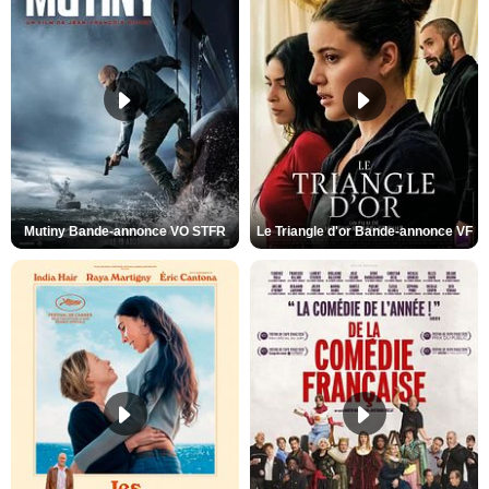
Mutiny Bande-annonce VO STFR
Le Triangle d'or Bande-annonce VF