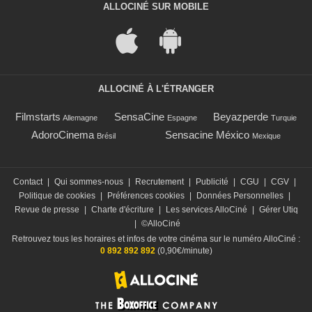
ALLOCINÉ SUR MOBILE
ALLOCINÉ À L'ÉTRANGER
Filmstarts
SensaCine
Beyazperde
Allemagne
Espagne
Turquie
AdoroCinema
Sensacine México
Brésil
Mexique
Contact
|
Qui sommes-nous
|
Recrutement
|
Publicité
|
CGU
|
CGV
|
Politique de cookies
|
Préférences cookies
|
Données Personnelles
|
Revue de presse
|
Charte d'écriture
|
Les services AlloCiné
|
Gérer Utiq
|
©AlloCiné
Retrouvez tous les horaires et infos de votre cinéma sur le numéro AlloCiné :
0 892 892 892
(0,90€/minute)