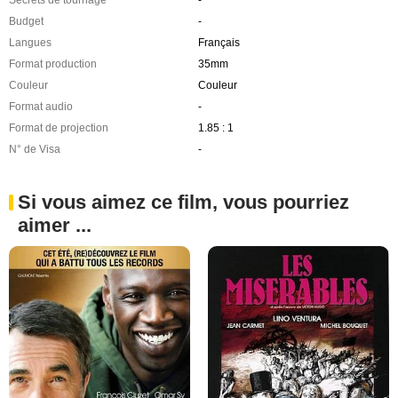
Secrets de tournage
-
Budget
-
Langues
Français
Format production
35mm
Couleur
Couleur
Format audio
-
Format de projection
1.85 : 1
N° de Visa
-
Si vous aimez ce film, vous pourriez
aimer ...