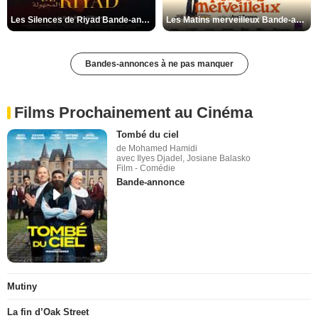
Les Silences de Riyad Bande-annonce VO STFR
Les Matins merveilleux Bande-annonce VF
Bandes-annonces à ne pas manquer
Films Prochainement au Cinéma
Tombé du ciel
de Mohamed Hamidi
avec Ilyes Djadel, Josiane Balasko
Film - Comédie
Bande-annonce
Mutiny
La fin d’Oak Street