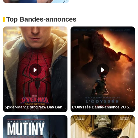
Top Bandes-annonces
Spider-Man: Brand New Day Bande-annonce VO STFR
L'Odyssée Bande-annonce VO STFR