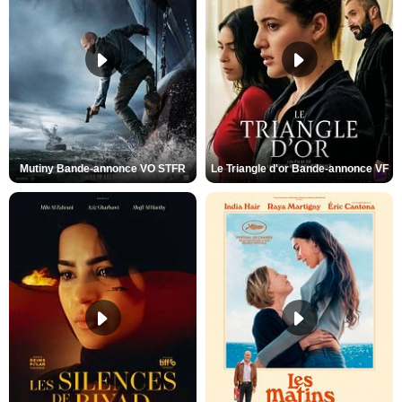
Mutiny Bande-annonce VO STFR
Le Triangle d'or Bande-annonce VF