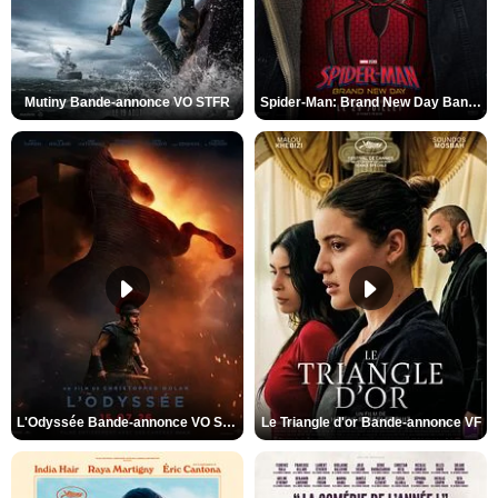
Mutiny Bande-annonce VO STFR
Spider-Man: Brand New Day Bande-annonce VO STFR
L'Odyssée Bande-annonce VO STFR
Le Triangle d'or Bande-annonce VF