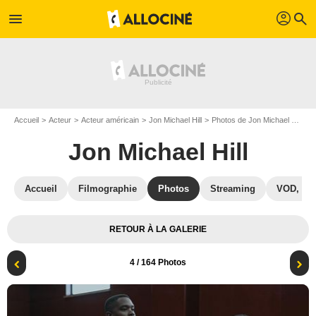
profil
menu
search
Accueil
Acteur
Acteur américain
Jon Michael Hill
Photos de Jon Michael Hill
P
Jon Michael Hill
Accueil
Filmographie
Photos
Streaming
VOD, DV
RETOUR À LA GALERIE
4
/ 164 Photos