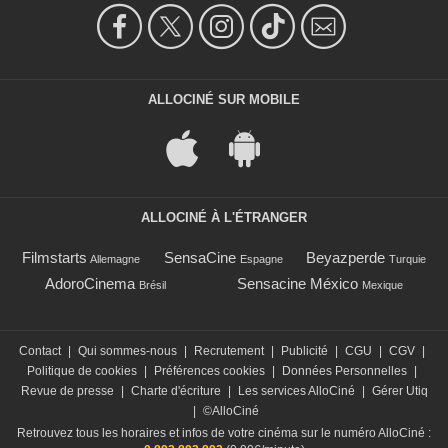
ALLOCINÉ SUR MOBILE
ALLOCINÉ À L'ÉTRANGER
Filmstarts
SensaCine
Beyazperde
Allemagne
Espagne
Turquie
AdoroCinema
Sensacine México
Brésil
Mexique
Contact
|
Qui sommes-nous
|
Recrutement
|
Publicité
|
CGU
|
CGV
|
Politique de cookies
|
Préférences cookies
|
Données Personnelles
|
Revue de presse
|
Charte d'écriture
|
Les services AlloCiné
|
Gérer Utiq
|
©AlloCiné
Retrouvez tous les horaires et infos de votre cinéma sur le numéro AlloCiné :