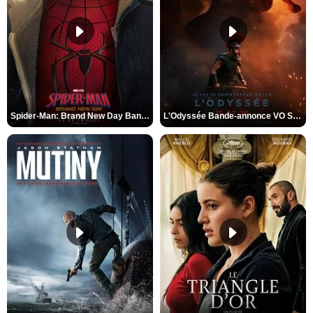
Spider-Man: Brand New Day Bande-annonce VO STFR
L'Odyssée Bande-annonce VO STFR