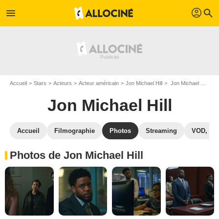
profil
menu
search
Accueil
Stars
Acteurs
Acteur américain
Jon Michael Hill
Jon Michael Hill : Photos de ses films et séries
Jon Michael Hill
Accueil
Filmographie
Photos
Streaming
VOD, DV
Photos de Jon Michael Hill