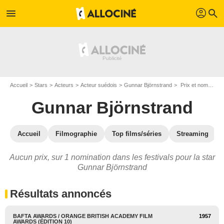
profil
menu
search
Accueil
Stars
Acteurs
Acteur suédois
Gunnar Björnstrand
Prix et nominations de Gunnar Björnstrand
Gunnar Björnstrand
Accueil
Filmographie
Top films/séries
Streaming
Aucun prix, sur 1 nomination dans les festivals pour la star
Gunnar Björnstrand
Résultats annoncés
BAFTA AWARDS / ORANGE BRITISH ACADEMY FILM
1957
AWARDS (ÉDITION 10)