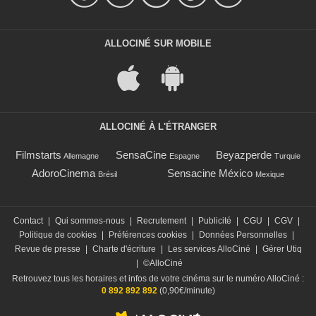
ALLOCINÉ SUR MOBILE
ALLOCINÉ À L'ÉTRANGER
Filmstarts
SensaCine
Beyazperde
Allemagne
Espagne
Turquie
AdoroCinema
Sensacine México
Brésil
Mexique
Contact
|
Qui sommes-nous
|
Recrutement
|
Publicité
|
CGU
|
CGV
|
Politique de cookies
|
Préférences cookies
|
Données Personnelles
|
Revue de presse
|
Charte d'écriture
|
Les services AlloCiné
|
Gérer Utiq
|
©AlloCiné
Retrouvez tous les horaires et infos de votre cinéma sur le numéro AlloCiné :
0 892 892 892
(0,90€/minute)