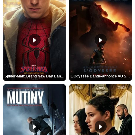
Spider-Man: Brand New Day Bande-annonce VO STFR
L'Odyssée Bande-annonce VO STFR