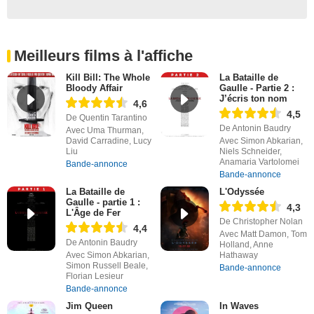
Meilleurs films à l'affiche
Kill Bill: The Whole
La Bataille de
Bloody Affair
Gaulle - Partie 2 :
J’écris ton nom
4,6
4,5
De Quentin Tarantino
De Antonin Baudry
Avec Uma Thurman,
David Carradine, Lucy
Avec Simon Abkarian,
Liu
Niels Schneider,
Anamaria Vartolomei
Bande-annonce
Bande-annonce
La Bataille de
L'Odyssée
Gaulle - partie 1 :
4,3
L'Âge de Fer
De Christopher Nolan
4,4
Avec Matt Damon, Tom
De Antonin Baudry
Holland, Anne
Avec Simon Abkarian,
Hathaway
Simon Russell Beale,
Bande-annonce
Florian Lesieur
Bande-annonce
Jim Queen
In Waves