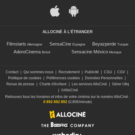
ALLOCINÉ À L'ÉTRANGER
Filmstarts
SensaCine
Beyazperde
Allemagne
Espagne
Turquie
AdoroCinema
Sensacine México
Brésil
Mexique
Contact
|
Qui sommes-nous
|
Recrutement
|
Publicité
|
CGU
|
CGV
|
Politique de cookies
|
Préférences cookies
|
Données Personnelles
|
Revue de presse
|
Charte d'écriture
|
Les services AlloCiné
|
Gérer Utiq
|
©AlloCiné
Retrouvez tous les horaires et infos de votre cinéma sur le numéro AlloCiné :
0 892 892 892
(0,90€/minute)