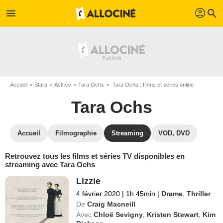
profil
menu
search
Accueil
Stars
Actrice
Tara Ochs
Tara Ochs : Films et séries online
Tara Ochs
Accueil
Filmographie
Streaming
VOD, DVD
Retrouvez tous les films et séries TV disponibles en
streaming avec Tara Ochs
Lizzie
4 février 2020
|
1h 45min
|
Drame
,
Thriller
De
Craig Macneill
Avec
Chloë Sevigny
,
Kristen Stewart
,
Kim