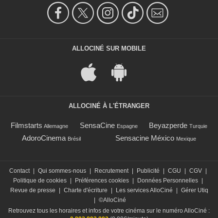
ALLOCINÉ SUR MOBILE
ALLOCINÉ À L'ÉTRANGER
Filmstarts
SensaCine
Beyazperde
Allemagne
Espagne
Turquie
AdoroCinema
Sensacine México
Brésil
Mexique
Contact
|
Qui sommes-nous
|
Recrutement
|
Publicité
|
CGU
|
CGV
|
Politique de cookies
|
Préférences cookies
|
Données Personnelles
|
Revue de presse
|
Charte d'écriture
|
Les services AlloCiné
|
Gérer Utiq
|
©AlloCiné
Retrouvez tous les horaires et infos de votre cinéma sur le numéro AlloCiné :