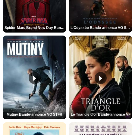
Spider-Man: Brand New Day Bande-annonce VO STFR
L'Odyssée Bande-annonce VO STFR
Mutiny Bande-annonce VO STFR
Le Triangle d'or Bande-annonce VF