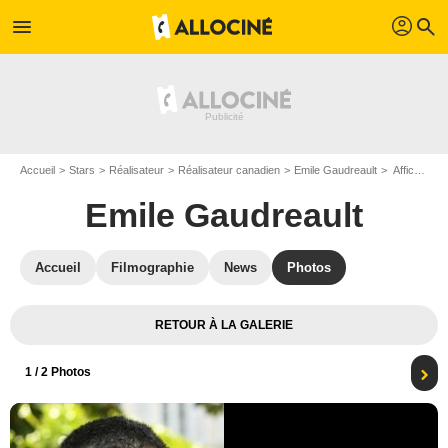
profil
menu
search
Accueil
Stars
Réalisateur
Réalisateur canadien
Emile Gaudreault
Affiche Emile Gaudreault
Emile Gaudreault
Accueil
Filmographie
News
Photos
RETOUR À LA GALERIE
1
/ 2 Photos