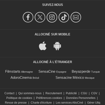
SUIVEZ-NOUS
ALLOCINÉ SUR MOBILE
ALLOCINÉ À L'ÉTRANGER
Filmstarts
SensaCine
Beyazperde
Allemagne
Espagne
Turquie
AdoroCinema
Sensacine México
Brésil
Mexique
Contact
|
Qui sommes-nous
|
Recrutement
|
Publicité
|
CGU
|
CGV
|
Politique de cookies
|
Préférences cookies
|
Données Personnelles
|
Revue de presse
|
Charte d'écriture
|
Les services AlloCiné
|
Gérer Utiq