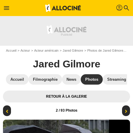
profil
menu
search
Accueil
Acteur
Acteur américain
Jared Gilmore
Photos de Jared Gilmore
Onc
Jared Gilmore
Accueil
Filmographie
News
Photos
Streaming
RETOUR À LA GALERIE
2
/ 93 Photos