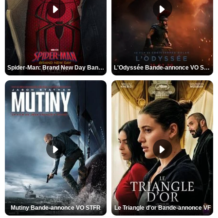
Spider-Man: Brand New Day Bande-annonce VO STFR
L'Odyssée Bande-annonce VO STFR
Mutiny Bande-annonce VO STFR
Le Triangle d'or Bande-annonce VF