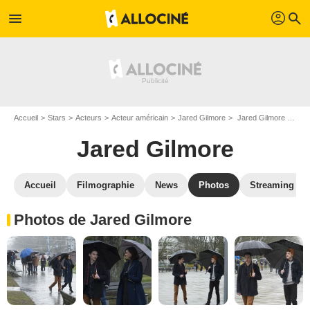
profil
menu
search
Accueil
Stars
Acteurs
Acteur américain
Jared Gilmore
Jared Gilmore : Photos de ses films et séries
Jared Gilmore
Accueil
Filmographie
News
Photos
Streaming
Photos de Jared Gilmore