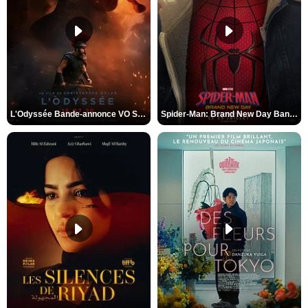
L'Odyssée Bande-annonce VO STFR
Spider-Man: Brand New Day Bande-annonce VO STFR