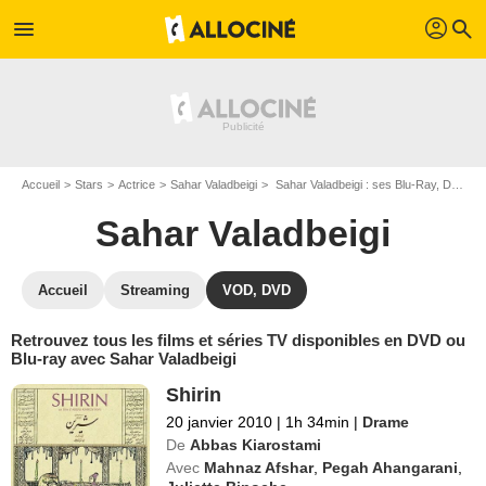
profil
menu
search
Accueil
Stars
Actrice
Sahar Valadbeigi
Sahar Valadbeigi : ses Blu-Ray, DVD, VOD, SVOD
Sahar Valadbeigi
Accueil
Streaming
VOD, DVD
Retrouvez tous les films et séries TV disponibles en DVD ou
Blu-ray avec Sahar Valadbeigi
Shirin
20 janvier 2010
|
1h 34min
|
Drame
De
Abbas Kiarostami
Avec
Mahnaz Afshar
,
Pegah Ahangarani
,