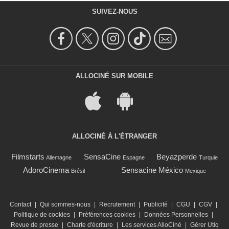
SUIVEZ-NOUS
ALLOCINÉ SUR MOBILE
ALLOCINÉ À L'ÉTRANGER
Filmstarts
SensaCine
Beyazperde
Allemagne
Espagne
Turquie
AdoroCinema
Sensacine México
Brésil
Mexique
Contact
|
Qui sommes-nous
|
Recrutement
|
Publicité
|
CGU
|
CGV
|
Politique de cookies
|
Préférences cookies
|
Données Personnelles
|
Revue de presse
|
Charte d'écriture
|
Les services AlloCiné
|
Gérer Utiq