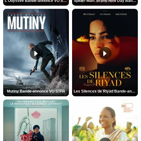
L'Odyssée Bande-annonce VO STFR
Spider-Man: Brand New Day Bande-annonce VO STFR
Mutiny Bande-annonce VO STFR
Les Silences de Riyad Bande-annonce VO STFR