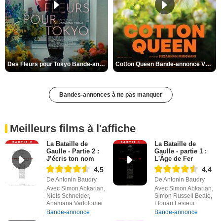
Des Fleurs pour Tokyo Bande-annonce VO STFR
Cotton Queen Bande-annonce VO STFR
Bandes-annonces à ne pas manquer
Meilleurs films à l'affiche
La Bataille de
La Bataille de
Gaulle - Partie 2 :
Gaulle - partie 1 :
J’écris ton nom
L'Âge de Fer
4,5
4,4
De Antonin Baudry
De Antonin Baudry
Avec Simon Abkarian,
Avec Simon Abkarian,
Niels Schneider,
Simon Russell Beale,
Anamaria Vartolomei
Florian Lesieur
Bande-annonce
Bande-annonce