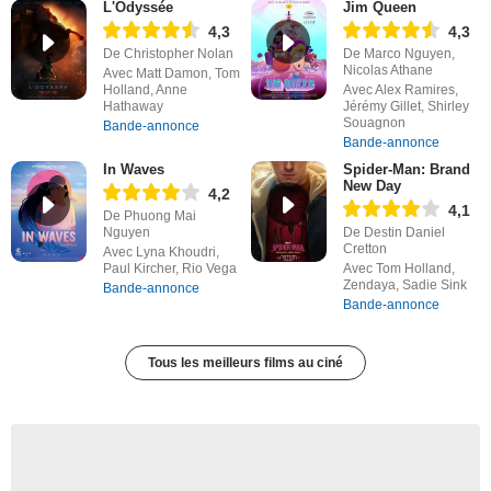
L'Odyssée
Jim Queen
4,3
4,3
De Christopher Nolan
De Marco Nguyen,
Nicolas Athane
Avec Matt Damon, Tom
Holland, Anne
Avec Alex Ramires,
Hathaway
Jérémy Gillet, Shirley
Souagnon
Bande-annonce
Bande-annonce
In Waves
Spider-Man: Brand
New Day
4,2
4,1
De Phuong Mai
Nguyen
De Destin Daniel
Cretton
Avec Lyna Khoudri,
Paul Kircher, Rio Vega
Avec Tom Holland,
Zendaya, Sadie Sink
Bande-annonce
Bande-annonce
Tous les meilleurs films au ciné