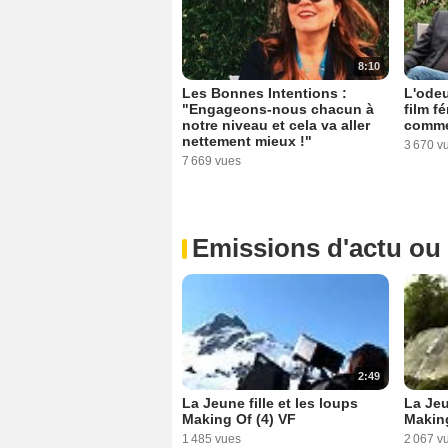
8:10
Les Bonnes Intentions :
L'odeu
"Engageons-nous chacun à
film f
notre niveau et cela va aller
comme
nettement mieux !"
3 670 v
7 669 vues
Emissions d'actu ou
2:49
La Jeune fille et les loups
La Jeu
Making Of (4) VF
Makin
1 485 vues
2 067 v