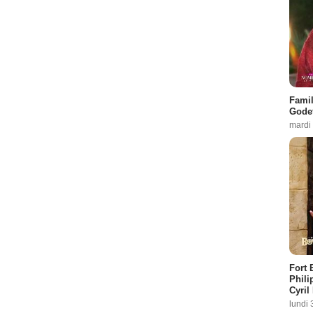
Famil
Godet
mardi
Fort 
Phili
Cyril
lundi 