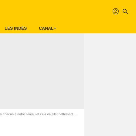
profil
search
LES INDÉS
CANAL+
cun à notre niveau et cela va aller nettement mieux !"