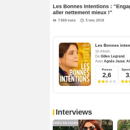
Les Bonnes Intentions : "Enga
aller nettement mieux !"
7 669 vues
5 nov. 2018
Les Bonnes inten
1h 44min
De
Gilles Legrand
Avec
Agnès Jaoui
,
Al
Presse
Spect
2,6
3
Interviews
VIDÉO EN COURS