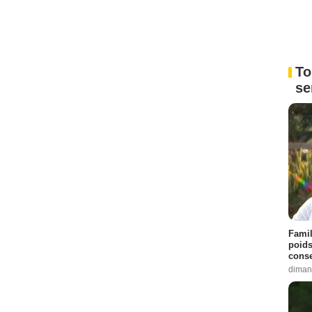
To
se
Famil
poids
conse
diman