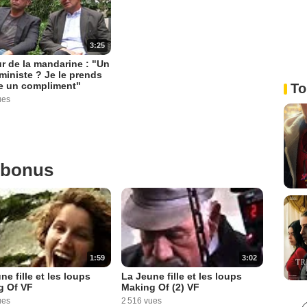
3:25
r de la mandarine : "Un
éministe ? Je le prends
 un compliment"
To
ues
 bonus
1:59
3:02
ne fille et les loups
La Jeune fille et les loups
g Of VF
Making Of (2) VF
ues
2 516 vues