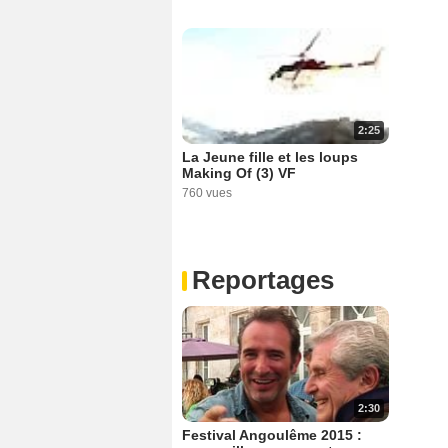
2:25
La Jeune fille et les loups
Making Of (3) VF
760 vues
Reportages
2:30
Festival Angoulême 2015 :