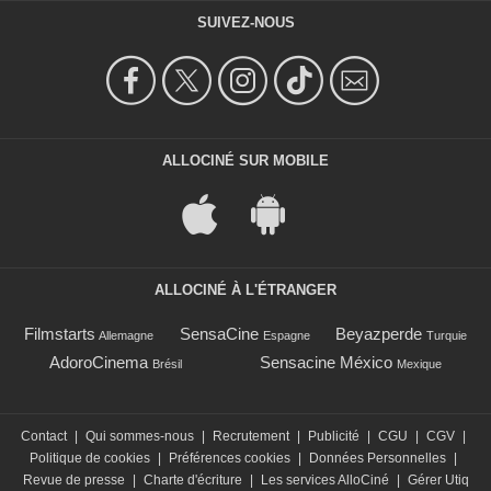
SUIVEZ-NOUS
ALLOCINÉ SUR MOBILE
ALLOCINÉ À L'ÉTRANGER
Filmstarts
SensaCine
Beyazperde
Allemagne
Espagne
Turquie
AdoroCinema
Sensacine México
Brésil
Mexique
Contact
|
Qui sommes-nous
|
Recrutement
|
Publicité
|
CGU
|
CGV
|
Politique de cookies
|
Préférences cookies
|
Données Personnelles
|
Revue de presse
|
Charte d'écriture
|
Les services AlloCiné
|
Gérer Utiq