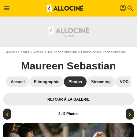
profil
menu
search
Accueil
Stars
Actrice
Maureen Sebastian
Photos de Maureen Sebastian
Iron
Maureen Sebastian
Accueil
Filmographie
Photos
Streaming
VOD, DV
RETOUR À LA GALERIE
2
/ 9 Photos