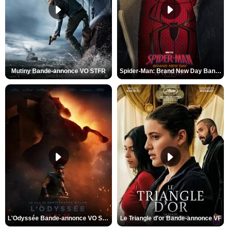
Mutiny Bande-annonce VO STFR
Spider-Man: Brand New Day Bande-annonce VO STFR
L'Odyssée Bande-annonce VO STFR
Le Triangle d'or Bande-annonce VF