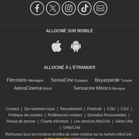
ALLOCINÉ SUR MOBILE
ALLOCINÉ À L'ÉTRANGER
Filmstarts
SensaCine
Beyazperde
Allemagne
Espagne
Turquie
AdoroCinema
Sensacine México
Brésil
Mexique
Contact
|
Qui sommes-nous
|
Recrutement
|
Publicité
|
CGU
|
CGV
|
Politique de cookies
|
Préférences cookies
|
Données Personnelles
|
Revue de presse
|
Charte d'écriture
|
Les services AlloCiné
|
Gérer Utiq
|
©AlloCiné
Retrouvez tous les horaires et infos de votre cinéma sur le numéro AlloCiné :