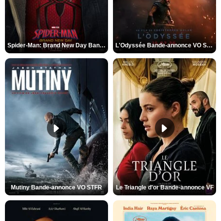
Spider-Man: Brand New Day Bande-annonce VO STFR
L'Odyssée Bande-annonce VO STFR
Mutiny Bande-annonce VO STFR
Le Triangle d'or Bande-annonce VF