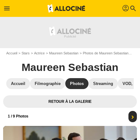
profil
menu
search
Accueil
Stars
Actrice
Maureen Sebastian
Photos de Maureen Sebastian
Phot
Maureen Sebastian
Accueil
Filmographie
Photos
Streaming
VOD, DV
RETOUR À LA GALERIE
1
/ 9 Photos