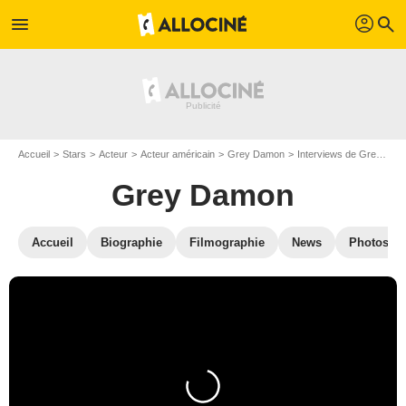
profil
menu
search
Accueil
Stars
Acteur
Acteur américain
Grey Damon
Interviews de Grey Damon
Grey Damon
Accueil
Biographie
Filmographie
News
Photos