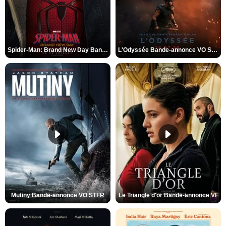
Spider-Man: Brand New Day Bande-annonce VO STFR
L'Odyssée Bande-annonce VO STFR
Mutiny Bande-annonce VO STFR
Le Triangle d'or Bande-annonce VF