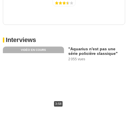
Interviews
"Aquarius n'est pas une
VIDÉO EN COURS
série policière classique"
2 055 vues
3:58