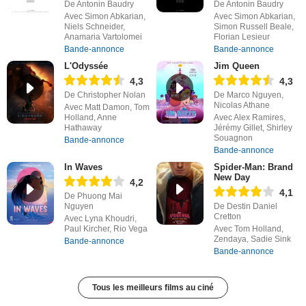
De Antonin Baudry
De Antonin Baudry
Avec Simon Abkarian,
Avec Simon Abkarian,
Niels Schneider,
Simon Russell Beale,
Anamaria Vartolomei
Florian Lesieur
Bande-annonce
Bande-annonce
L'Odyssée
Jim Queen
4,3
4,3
De Christopher Nolan
De Marco Nguyen,
Nicolas Athane
Avec Matt Damon, Tom
Holland, Anne
Avec Alex Ramires,
Hathaway
Jérémy Gillet, Shirley
Souagnon
Bande-annonce
Bande-annonce
In Waves
Spider-Man: Brand
New Day
4,2
4,1
De Phuong Mai
Nguyen
De Destin Daniel
Cretton
Avec Lyna Khoudri,
Paul Kircher, Rio Vega
Avec Tom Holland,
Zendaya, Sadie Sink
Bande-annonce
Bande-annonce
Tous les meilleurs films au ciné