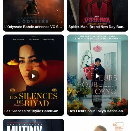
L'Odyssée Bande-annonce VO STFR
Spider-Man: Brand New Day Bande-annonce VO STFR
Les Silences de Riyad Bande-annonce VO STFR
Des Fleurs pour Tokyo Bande-annonce VO STFR