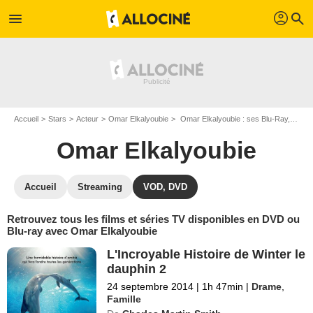
profil
menu
search
Accueil
Stars
Acteur
Omar Elkalyoubie
Omar Elkalyoubie : ses Blu-Ray, DVD, VOD, SVOD
Omar Elkalyoubie
Accueil
Streaming
VOD, DVD
Retrouvez tous les films et séries TV disponibles en DVD ou
Blu-ray avec Omar Elkalyoubie
L'Incroyable Histoire de Winter le
dauphin 2
24 septembre 2014
|
1h 47min
|
Drame
,
Famille